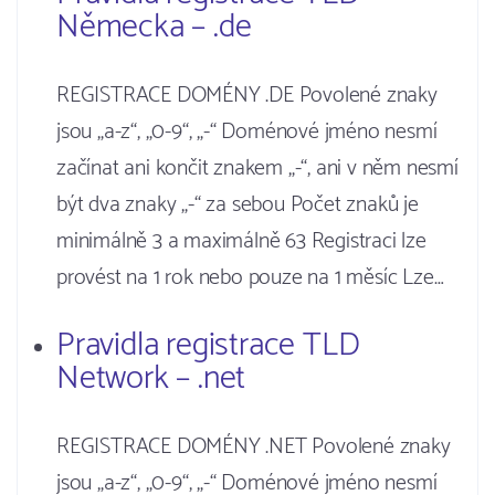
Německa – .de
REGISTRACE DOMÉNY .DE Povolené znaky
jsou „a-z“, „0-9“, „-“ Doménové jméno nesmí
začínat ani končit znakem „-“, ani v něm nesmí
být dva znaky „-“ za sebou Počet znaků je
minimálně 3 a maximálně 63 Registraci lze
provést na 1 rok nebo pouze na 1 měsíc Lze…
Pravidla registrace TLD
Network – .net
REGISTRACE DOMÉNY .NET Povolené znaky
jsou „a-z“, „0-9“, „-“ Doménové jméno nesmí