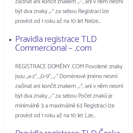
začínat ani končit znakem „-“, ani v něm nesmí
být dva znaky „-“ za sebou Registraci lze
provést od 1 roku až na 10 let Nelze…
Pravidla registrace TLD
Commercional – .com
REGISTRACE DOMÉNY .COM Povolené znaky
jsou „a-z“, „0-9“, „-“ Doménové jméno nesmí
začínat ani končit znakem „-“, ani v něm nesmí
být dva znaky „-“ za sebou Počet znaků je
minimálně 3 a maximálně 63 Registraci lze
provést od 1 roku až na 10 let Lze…