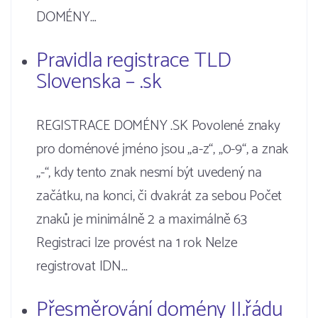
DOMÉNY…
Pravidla registrace TLD
Slovenska – .sk
REGISTRACE DOMÉNY .SK Povolené znaky
pro doménové jméno jsou „a-z“, „0-9“, a znak
„-“, kdy tento znak nesmí být uvedený na
začátku, na konci, či dvakrát za sebou Počet
znaků je minimálně 2 a maximálně 63
Registraci lze provést na 1 rok Nelze
registrovat IDN…
Přesměrování domény II.řádu