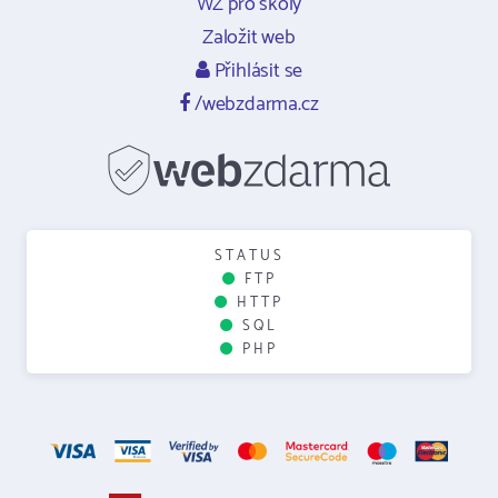
WZ pro školy
Založit web
Přihlásit se
/webzdarma.cz
STATUS
FTP
HTTP
SQL
PHP