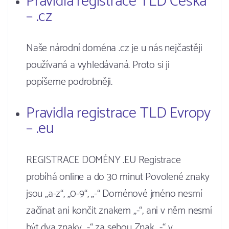
Pravidla registrace TLD Česka
– .cz
Naše národní doména .cz je u nás nejčastěji
používaná a vyhledávaná. Proto si ji
popíšeme podrobněji.
Pravidla registrace TLD Evropy
– .eu
REGISTRACE DOMÉNY .EU Registrace
probíhá online a do 30 minut Povolené znaky
jsou „a-z“, „0-9“, „-“ Doménové jméno nesmí
začínat ani končit znakem „-“, ani v něm nesmí
být dva znaky „-“ za sebou Znak „-“ v