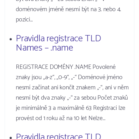
doménovém jméně nesmí být na 3. nebo 4.
pozici…
Pravidla registrace TLD
Names – .name
REGISTRACE DOMÉNY .NAME Povolené
znaky jsou „a-z“, „0-9“, „-“ Doménové jméno
nesmí začínat ani končit znakem „-“, ani v něm
nesmí být dva znaky „-“ za sebou Počet znaků
je minimálně 3 a maximálně 63 Registraci lze
provést od 1 roku až na 10 let Nelze…
Pravidla registrace TLD