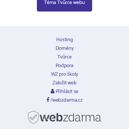
Téma Tvůrce webu
Hosting
Domény
Tvůrce
Podpora
WZ pro školy
Založit web
Přihlásit se
/webzdarma.cz