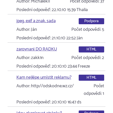
Author:
MichalekII
Počet odpovědí:
37
Poslední odpověď:
22.10.10 15:39
Thalia
jpeg, exif a znak. sada
Podpora
Author:
Ján
Počet odpovědí:
5
Poslední odpověď:
21.10.10 22:52
Ján
zarovnani DO RADKU
HTML
Author:
zakk1n
Počet odpovědí:
2
Poslední odpověď:
20.10.10 23:44
Freeze
Kam nejlépe umístit reklamu?
HTML
Author:
http://odskodne.wz.cz/
Počet
odpovědí:
1
Poslední odpověď:
20.10.10 16:47
ds