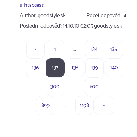
s .htaccess
Author:
goodstyle.sk
Počet odpovědí:
4
Poslední odpověď:
14.10.10 02:05
goodstyle.sk
«
1
…
134
135
136
137
138
139
140
…
300
…
600
…
899
…
1198
»