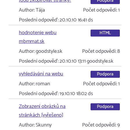
Jdou zkopírovat stránky?
Podpora
Author:
Tája
Počet odpovědí:
1
Poslední odpověď:
20.10.10 16:41
ds
hodnotenie webu
HTML
mbmmat.sk
Author:
goodstyle.sk
Počet odpovědí:
8
Poslední odpověď:
20.10.10 13:11
goodstyle.sk
vyhledávání na webu
Podpora
Author:
roman
Počet odpovědí:
1
Poslední odpověď:
19.10.10 18:02
ds
Zobrazení obrázků na
Podpora
stránkách [vyřešeno]
Author:
Skunny
Počet odpovědí:
9