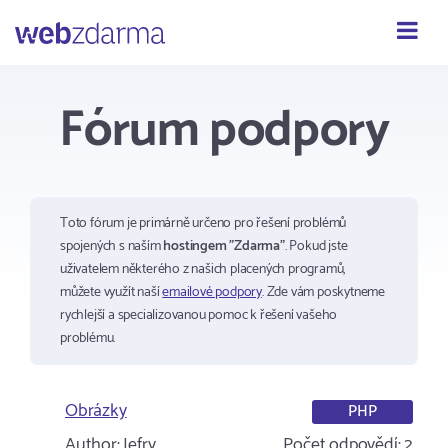
Webzdarma
Fórum podpory
Toto fórum je primárně určeno pro řešení problémů
spojených s naším
hostingem "Zdarma"
. Pokud jste
uživatelem některého z našich placených programů,
můžete využít naší
emailové podpory
. Zde vám poskytneme
rychlejší a specializovanou pomoc k řešení vašeho
problému.
Obrázky
PHP
Author:
Jefry
Počet odpovědí:
2