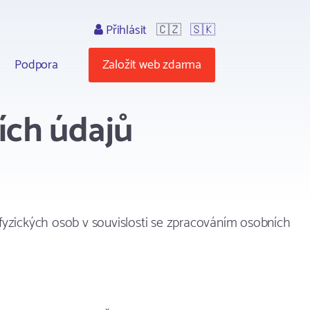
Přihlásit
🇨🇿
🇸🇰
Podpora
Založit web zdarma
ích údajů
fyzických osob v souvislosti se zpracováním osobních