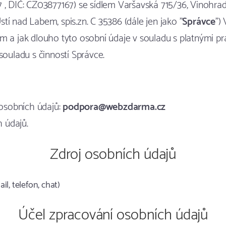
7 , DIČ: CZ03877167) se sídlem Varšavská 715/36, Vinohra
í nad Labem, spis.zn. C 35386 (dále jen jako "
Správce
")
m a jak dlouho tyto osobní údaje v souladu s platnými p
souladu s činností Správce.
 osobních údajů:
podpora@webzdarma.cz
 údajů.
Zdroj osobních údajů
l, telefon, chat)
Účel zpracování osobních údajů