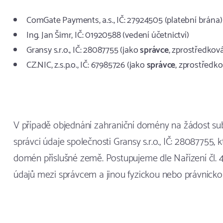
ComGate Payments, a.s., IČ: 27924505 (platební brána)
Ing. Jan Šimr, IČ: 01920588 (vedení účetnictví)
Gransy s.r.o., IČ: 28087755 (jako
správce
, zprostředkov
CZ.NIC, z.s.p.o., IČ: 67985726 (jako
správce
, zprostředk
V případě objednání zahraniční domény na žádost sub
správci údaje společnosti Gransy s.r.o., IČ: 28087755, 
domén příslušné země. Postupujeme dle Nařízení čl. 49
údajů mezi správcem a jinou fyzickou nebo právnick