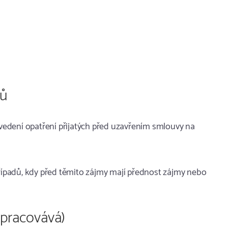
jů
provedení opatření přijatých před uzavřením smlouvy na
ě případů, kdy před těmito zájmy mají přednost zájmy nebo
zpracovává)