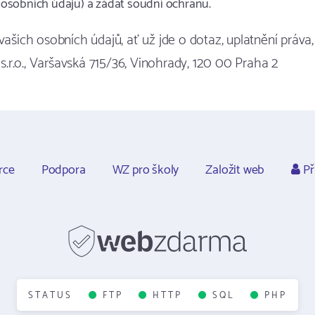
osobních údajů) a žádat soudní ochranu.
ašich osobních údajů, ať už jde o dotaz, uplatnění práva, 
r.o., Varšavská 715/36, Vinohrady, 120 00 Praha 2
rce
Podpora
WZ pro školy
Založit web
Př
STATUS
FTP
HTTP
SQL
PHP