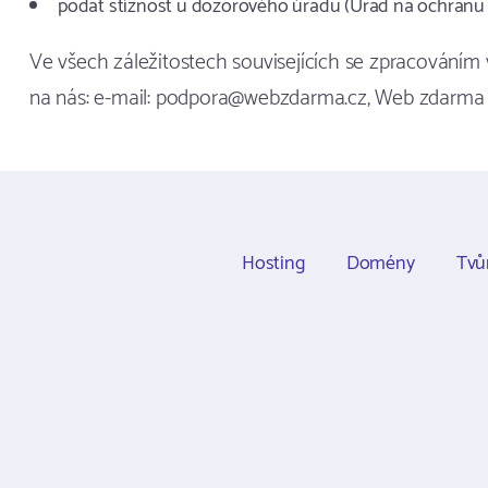
podat stížnost u dozorového úřadu (Úřad na ochranu 
Ve všech záležitostech souvisejících se zpracováním v
na nás: e-mail: podpora@webzdarma.cz, Web zdarma s.
Hosting
Domény
Tvů