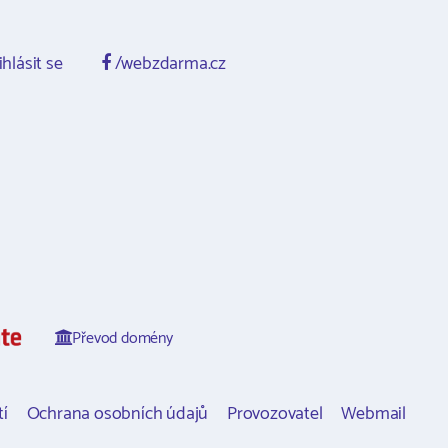
ihlásit se
/webzdarma.cz
Převod domény
í
Ochrana osobních údajů
Provozovatel
Webmail