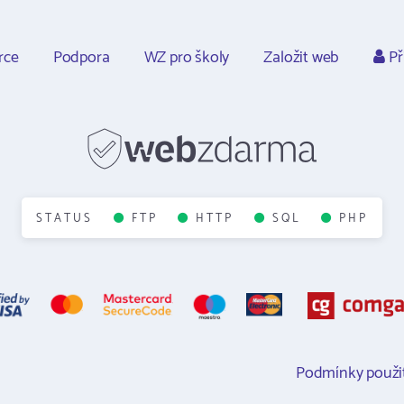
rce
Podpora
WZ pro školy
Založit web
Př
STATUS
FTP
HTTP
SQL
PHP
Podmínky použit