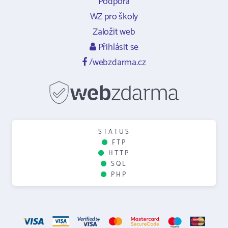
Podpora
WZ pro školy
Založit web
Přihlásit se
/webzdarma.cz
STATUS
FTP
HTTP
SQL
PHP