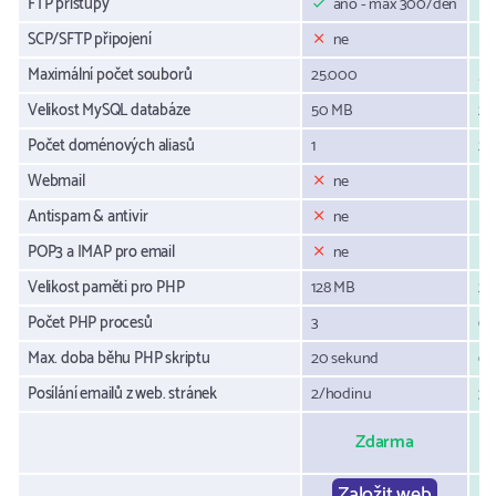
FTP přístupy
ano - max 300/den
SCP/SFTP připojení
ne
Maximální počet souborů
25.000
50
Velikost MySQL databáze
50 MB
20
Počet doménových aliasů
1
2
Webmail
ne
Antispam & antivir
ne
POP3 a IMAP pro email
ne
Velikost paměti pro PHP
128 MB
25
Počet PHP procesů
3
6
Max. doba běhu PHP skriptu
20 sekund
60
Posílání emailů z web. stránek
2/hodinu
30
Zdarma
Založit web