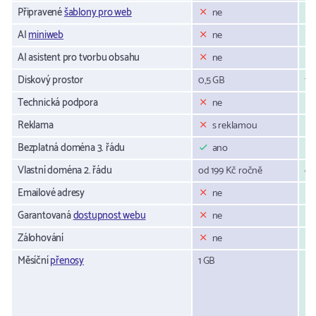
Připravené
šablony pro web
ne
AI
miniweb
ne
AI asistent pro tvorbu obsahu
ne
Diskový prostor
0,5 GB
15
Technická podpora
ne
Reklama
s reklamou
Bezplatná doména 3. řádu
ano
Vlastní doména 2. řádu
od 199 Kč ročně
od
Emailové adresy
ne
Garantovaná
dostupnost webu
ne
Zálohování
ne
Měsíční
přenosy
1 GB