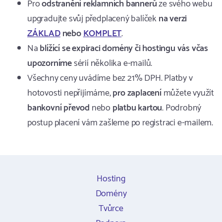
Pro
odstranění reklamních bannerů
ze svého webu
upgradujte svůj předplacený balíček
na verzi
ZÁKLAD
nebo
KOMPLET
.
Na
blížící se expiraci domény či hostingu vás včas
upozorníme
sérií několika e-mailů.
Všechny ceny uvádíme bez 21% DPH. Platby v
hotovosti nepřijímáme,
pro zaplacení
můžete využít
bankovní převod
nebo
platbu kartou
. Podrobný
postup placení vám zašleme po registraci e-mailem.
Hosting
Domény
Tvůrce