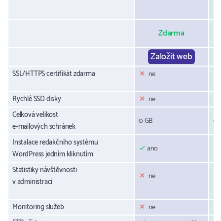
Zdarma
Založit web
SSL/HTTPS certifikát zdarma
ne
Rychlé SSD disky
ne
Celková velikost
0 GB
0,
e-mailových schránek
Instalace redakčního systému
ano
WordPress jedním kliknutím
Statistiky návštěvnosti
ne
v administraci
Monitoring služeb
ne