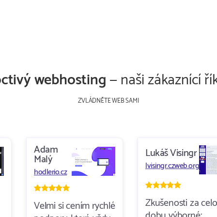
ctivý webhosting
— naši zákaznící řík
ZVLÁDNĚTE WEB SAMI
Adam
Lukáš Visingr
Malý
lvisingr.czweb.org
hodlerio.cz
Zkušenosti za cel
Velmi si cením rychlé
dobu výborné: