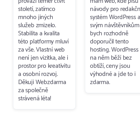
provází téměř čtvrt
mám web, kde píšu
století, zatímco
návody pro redakčn
mnoho jiných
systém WordPress 
služeb zmizelo.
svým návštěvníkům
Stabilita a kvalita
bych rozhodně
této platformy mluví
doporučil tento
za vše. Vlastní web
hosting. WordPress
není jen vizitka, ale i
na něm běží bez
prostor pro kreativitu
obtíží, ceny jsou
a osobní rozvoj.
výhodné a jde to i
Děkuji Webzdarma
zdarma.
za společně
strávená léta!