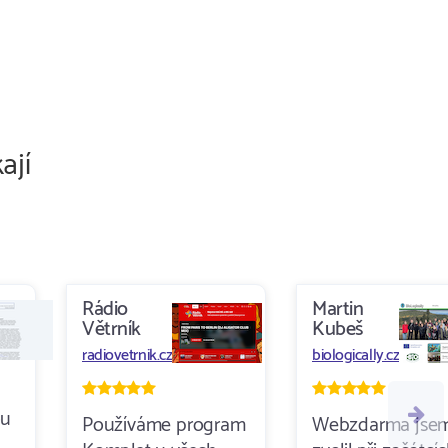
ají
Rádio
Martin
Větrník
Kubeš
radiovetrnik.cz
biologically.cz
ou
Používáme program
Webzdarma jsem