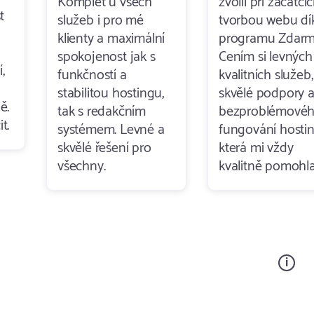
Komplet u všech
zvolil při začátcí
t
služeb i pro mé
tvorbou webu dí
klienty a maximální
programu Zdarm
spokojenost jak s
Cením si levných
,
funkčností a
kvalitních služeb,
stabilitou hostingu,
skvělé podpory 
ě.
tak s redakčním
bezproblémové
t.
systémem. Levné a
fungování hostin
skvělé řešení pro
která mi vždy
všechny.
kvalitně pomohla