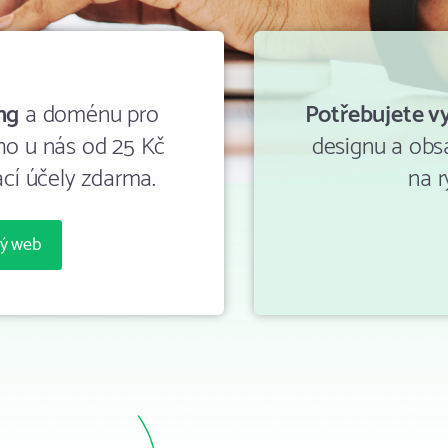
ng
a doménu pro
Potřebujete v
 ho u nás od 25 Kč
designu a obs
cí účely zdarma.
na r
vý web