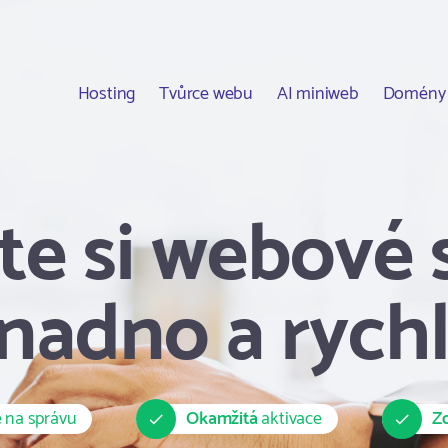
Hosting
Tvůrce webu
AI miniweb
Domény
te si webové 
nadno a rych
 na správu
Okamžitá
aktivace
Z