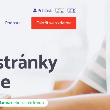
Přihlásit
🇨🇿
🇸🇰
Podpora
Založit web zdarma
stránky
le
darma
nebo za pár korun