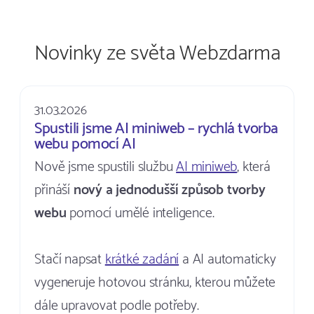
Novinky ze světa Webzdarma
31.03.2026
Spustili jsme AI miniweb – rychlá tvorba
webu pomocí AI
Nově jsme spustili službu
AI miniweb
, která
přináší
nový a jednodušší způsob tvorby
webu
pomocí umělé inteligence.
Stačí napsat
krátké zadání
a AI automaticky
vygeneruje hotovou stránku, kterou můžete
dále upravovat podle potřeby.