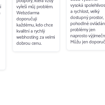
podpory, která vždy
vysoká spolehlivos
í
vyřeší můj problém.
a rychlost, velký
a
Webzdarma
dostupný prostor,
doporučuji
pohodlné ovládání
každému, kdo chce
problémy jen
kvalitní a rychlý
naprosto výjimečn
webhosting za velmi
Můžu jen doporuči
dobrou cenu.