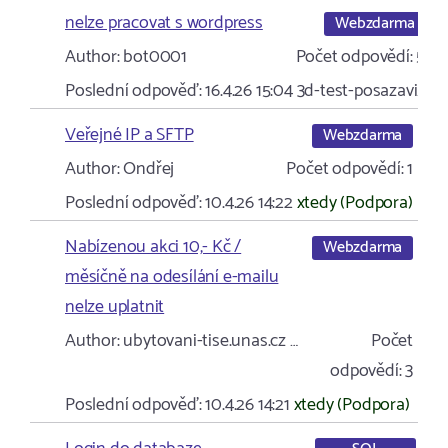
nelze pracovat s wordpress
Webzdarma
Author:
bot0001
Počet odpovědí:
5
Poslední odpověď:
16.4.26 15:04
3d-test-posazavi…
Veřejné IP a SFTP
Webzdarma
Author:
Ondřej
Počet odpovědí:
1
Poslední odpověď:
10.4.26 14:22
xtedy (Podpora)
Nabízenou akci 10,- Kč /
Webzdarma
měsíčně na odesílání e-mailu
nelze uplatnit
Author:
ubytovani-tise.unas.cz …
Počet
odpovědí:
3
Poslední odpověď:
10.4.26 14:21
xtedy (Podpora)