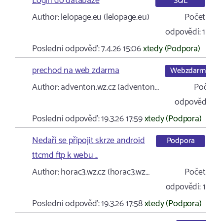
Login do databaze
SQL
Author:
lelopage.eu (lelopage.eu)
Počet
odpovědí:
1
Poslední odpověď:
7.4.26 15:06
xtedy (Podpora)
prechod na web zdarma
Webzdarma
Author:
adventon.wz.cz (adventon…
Počet
odpovědí:
1
Poslední odpověď:
19.3.26 17:59
xtedy (Podpora)
Nedaří se připojit skrze android
Podpora
ttcmd ftp k webu ..
Author:
horac3.wz.cz (horac3.wz…
Počet
odpovědí:
1
Poslední odpověď:
19.3.26 17:58
xtedy (Podpora)