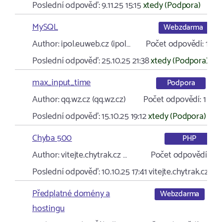
Poslední odpověď:
9.11.25 15:15
xtedy (Podpora)
MySQL
Webzdarma
Author:
ipol.euweb.cz (ipol…
Počet odpovědí:
1
Poslední odpověď:
25.10.25 21:38
xtedy (Podpora)
max_input_time
Podpora
Author:
qq.wz.cz (qq.wz.cz)
Počet odpovědí:
1
Poslední odpověď:
15.10.25 19:12
xtedy (Podpora)
Chyba 500
PHP
Author:
vitejte.chytrak.cz …
Počet odpovědí:
3
Poslední odpověď:
10.10.25 17:41
vitejte.chytrak.cz …
Předplatné domény a
Webzdarma
hostingu