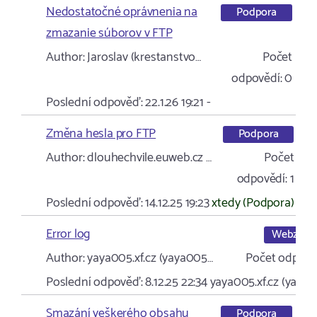
Nedostatočné oprávnenia na
Podpora
zmazanie súborov v FTP
Author:
Jaroslav (krestanstvo…
Počet
odpovědí:
0
Poslední odpověď:
22.1.26 19:21
-
Změna hesla pro FTP
Podpora
Author:
dlouhechvile.euweb.cz …
Počet
odpovědí:
1
Poslední odpověď:
14.12.25 19:23
xtedy (Podpora)
Error log
Webzdar
Author:
yaya005.xf.cz (yaya005…
Počet odpově
Poslední odpověď:
8.12.25 22:34
yaya005.xf.cz (yaya
Smazání veškerého obsahu
Podpora