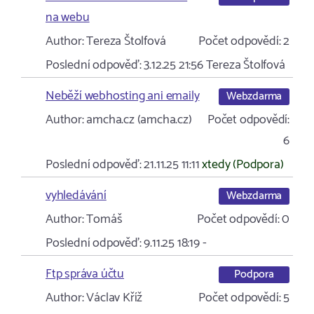
na webu
Author:
Tereza Štolfová
Počet odpovědí:
2
Poslední odpověď:
3.12.25 21:56
Tereza Štolfová
Neběží webhosting ani emaily
Webzdarma
Author:
amcha.cz (amcha.cz)
Počet odpovědí:
6
Poslední odpověď:
21.11.25 11:11
xtedy (Podpora)
vyhledávání
Webzdarma
Author:
Tomáš
Počet odpovědí:
0
Poslední odpověď:
9.11.25 18:19
-
Ftp správa účtu
Podpora
Author:
Václav Kříž
Počet odpovědí:
5