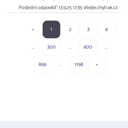
Poslední odpověď:
13.9.25 17:35
vitejte.chytrak.cz …
«
1
2
3
4
…
300
…
600
…
899
…
1198
»