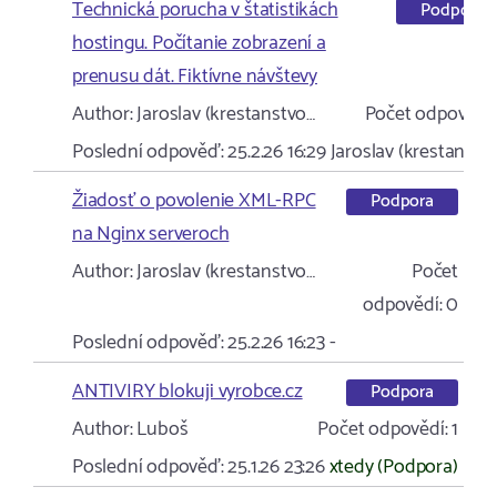
Technická porucha v štatistikách
Podpora
hostingu. Počítanie zobrazení a
prenusu dát. Fiktívne návštevy
Author:
Jaroslav (krestanstvo…
Počet odpovědí:
Poslední odpověď:
25.2.26 16:29
Jaroslav (krestanstv
Žiadosť o povolenie XML-RPC
Podpora
na Nginx serveroch
Author:
Jaroslav (krestanstvo…
Počet
odpovědí:
0
Poslední odpověď:
25.2.26 16:23
-
ANTIVIRY blokuji vyrobce.cz
Podpora
Author:
Luboš
Počet odpovědí:
1
Poslední odpověď:
25.1.26 23:26
xtedy (Podpora)