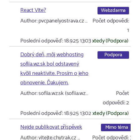
React Vite?
Webzdarma
Author:
pvcpanelyostrava.cz …
Počet odpovědí:
1
Poslední odpověď:
18.9.25 13:03
xtedy (Podpora)
Dobrý deň, môj webhosting
Podpora
sofiia.wz.sk bol odstavený
kvôli neaktivite. Prosím o jeho
obnovenie. Ďakujem.
Author:
sofiia.wz.sk (sofiia.wz…
Počet
odpovědí:
2
Poslední odpověď:
18.9.25 13:02
xtedy (Podpora)
Nejde publikovat příspěvek
Mimo téma
Author:
vitejte.chytrak.cz …
Počet odpovědí:
3