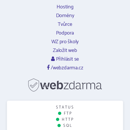
Hosting
Domény
Tvůrce
Podpora
WZ pro školy
Založit web
Přihlásit se
/webzdarma.cz
STATUS
FTP
HTTP
SQL