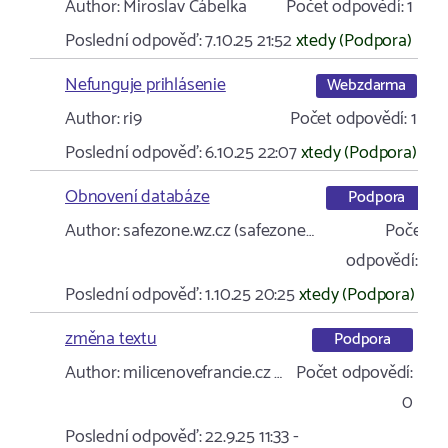
Author:
Miroslav Čábelka
Počet odpovědí:
1
Poslední odpověď:
7.10.25 21:52
xtedy (Podpora)
Nefunguje prihlásenie
Webzdarma
Author:
ri9
Počet odpovědí:
1
Poslední odpověď:
6.10.25 22:07
xtedy (Podpora)
Obnovení databáze
Podpora
Author:
safezone.wz.cz (safezone…
Počet
odpovědí:
1
Poslední odpověď:
1.10.25 20:25
xtedy (Podpora)
změna textu
Podpora
Author:
milicenovefrancie.cz …
Počet odpovědí:
0
Poslední odpověď:
22.9.25 11:33
-