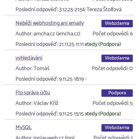
Poslední odpověď:
3.12.25 21:56
Tereza Štolfová
Neběží webhosting ani emaily
Webzdarma
Author:
amcha.cz (amcha.cz)
Počet odpovědí:
6
Poslední odpověď:
21.11.25 11:11
xtedy (Podpora)
vyhledávání
Webzdarma
Author:
Tomáš
Počet odpovědí:
0
Poslední odpověď:
9.11.25 18:19
-
Ftp správa účtu
Podpora
Author:
Václav Kříž
Počet odpovědí:
5
Poslední odpověď:
9.11.25 15:15
xtedy (Podpora)
MySQL
Webzdarma
Author:
ipol.euweb.cz (ipol…
Počet odpovědí:
1