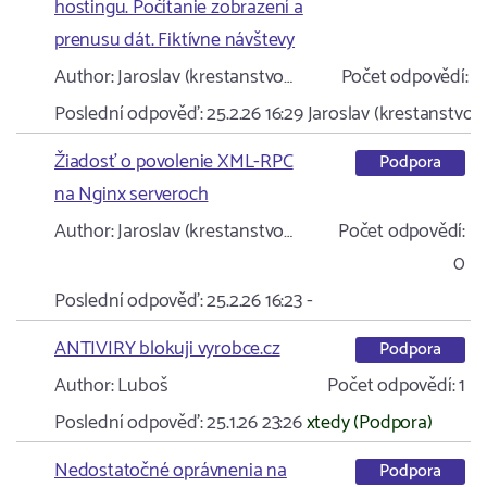
hostingu. Počítanie zobrazení a
prenusu dát. Fiktívne návštevy
Author:
Jaroslav (krestanstvo…
Počet odpovědí:
2
Poslední odpověď:
25.2.26 16:29
Jaroslav (krestanstvo…
Žiadosť o povolenie XML-RPC
Podpora
na Nginx serveroch
Author:
Jaroslav (krestanstvo…
Počet odpovědí:
0
Poslední odpověď:
25.2.26 16:23
-
ANTIVIRY blokuji vyrobce.cz
Podpora
Author:
Luboš
Počet odpovědí:
1
Poslední odpověď:
25.1.26 23:26
xtedy (Podpora)
Nedostatočné oprávnenia na
Podpora