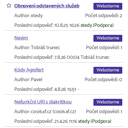
Obnovení odstavených služeb
Webzdarma
Author:
xtedy
Počet odpovědí:
2
Poslední odpověď:
10.8.25 16:26
xtedy (Podpora)
Nevím
Webzdarma
Author:
Tobiáš trunec
Počet odpovědí:
1
Poslední odpověď:
7.8.26 00:04
Tobiáš trunec
Kódy Agrofert
Webzdarma
Author:
Pavel
Počet odpovědí:
0
Poslední odpověď:
4.8.26 15:51
-
Nefunkční URl s diakritikou
Webzdarma
Author:
cosi6.xf.cz (cosi6.xf.cz)
Počet odpovědí:
1
Poslední odpověď:
21.4.26 11:16
xtedy (Podpora)