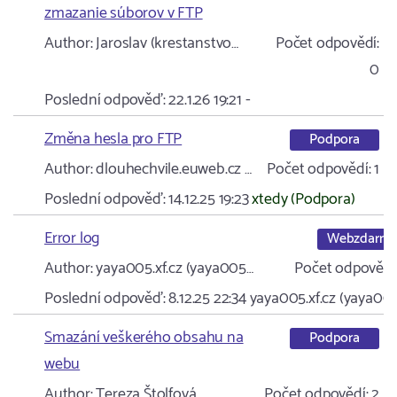
zmazanie súborov v FTP
Author:
Jaroslav (krestanstvo…
Počet odpovědí:
0
Poslední odpověď:
22.1.26 19:21
-
Změna hesla pro FTP
Podpora
Author:
dlouhechvile.euweb.cz …
Počet odpovědí:
1
Poslední odpověď:
14.12.25 19:23
xtedy (Podpora)
Error log
Webzdarm
Author:
yaya005.xf.cz (yaya005…
Počet odpovědí
Poslední odpověď:
8.12.25 22:34
yaya005.xf.cz (yaya00
Smazání veškerého obsahu na
Podpora
webu
Author:
Tereza Štolfová
Počet odpovědí:
2