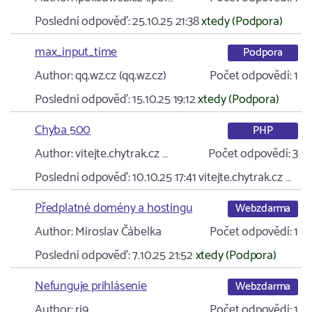
Poslední odpověď:
25.10.25 21:38
xtedy (Podpora)
max_input_time
Podpora
Author:
qq.wz.cz (qq.wz.cz)
Počet odpovědí:
1
Poslední odpověď:
15.10.25 19:12
xtedy (Podpora)
Chyba 500
PHP
Author:
vitejte.chytrak.cz …
Počet odpovědí:
3
Poslední odpověď:
10.10.25 17:41
vitejte.chytrak.cz …
Předplatné domény a hostingu
Webzdarma
Author:
Miroslav Čábelka
Počet odpovědí:
1
Poslední odpověď:
7.10.25 21:52
xtedy (Podpora)
Nefunguje prihlásenie
Webzdarma
Author:
ri9
Počet odpovědí:
1