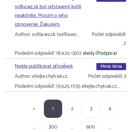
sofiia.wz.sk bol odstavený kvôli
neaktivite. Prosím o jeho
obnovenie. Ďakujem.
Author:
sofiia.wz.sk (sofiia.wz…
Počet odpovědí:
2
Poslední odpověď:
18.9.25 13:02
xtedy (Podpora)
Nejde publikovat příspěvek
Mimo téma
Author:
vitejte.chytrak.cz …
Počet odpovědí:
3
Poslední odpověď:
13.9.25 17:35
vitejte.chytrak.cz …
«
1
2
3
4
…
300
…
600
…