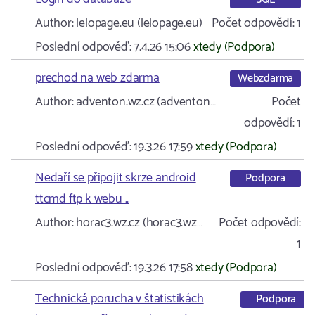
Author:
lelopage.eu (lelopage.eu)
Počet odpovědí:
1
Poslední odpověď:
7.4.26 15:06
xtedy (Podpora)
prechod na web zdarma
Webzdarma
Author:
adventon.wz.cz (adventon…
Počet
odpovědí:
1
Poslední odpověď:
19.3.26 17:59
xtedy (Podpora)
Nedaří se připojit skrze android
Podpora
ttcmd ftp k webu ..
Author:
horac3.wz.cz (horac3.wz…
Počet odpovědí:
1
Poslední odpověď:
19.3.26 17:58
xtedy (Podpora)
Technická porucha v štatistikách
Podpora