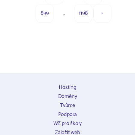
899
…
1198
»
Hosting
Domény
Tvůrce
Podpora
WZ pro školy
Založit web