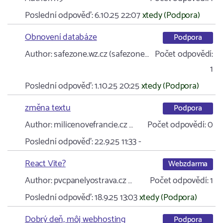
Poslední odpověď:
6.10.25 22:07
xtedy (Podpora)
Obnovení databáze
Podpora
Author:
safezone.wz.cz (safezone…
Počet odpovědí:
1
Poslední odpověď:
1.10.25 20:25
xtedy (Podpora)
změna textu
Podpora
Author:
milicenovefrancie.cz …
Počet odpovědí:
0
Poslední odpověď:
22.9.25 11:33
-
React Vite?
Webzdarma
Author:
pvcpanelyostrava.cz …
Počet odpovědí:
1
Poslední odpověď:
18.9.25 13:03
xtedy (Podpora)
Dobrý deň, môj webhosting
Podpora