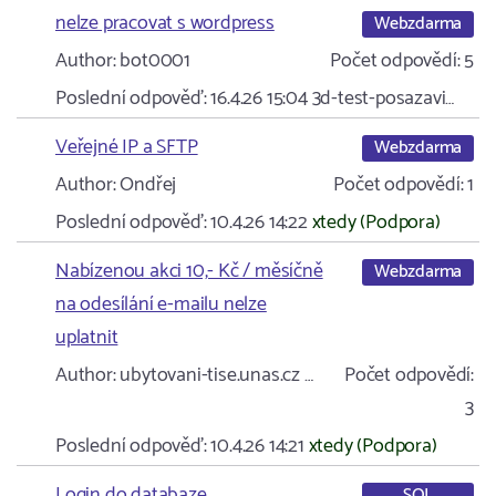
nelze pracovat s wordpress
Webzdarma
Author:
bot0001
Počet odpovědí:
5
Poslední odpověď:
16.4.26 15:04
3d-test-posazavi…
Veřejné IP a SFTP
Webzdarma
Author:
Ondřej
Počet odpovědí:
1
Poslední odpověď:
10.4.26 14:22
xtedy (Podpora)
Nabízenou akci 10,- Kč / měsíčně
Webzdarma
na odesílání e-mailu nelze
uplatnit
Author:
ubytovani-tise.unas.cz …
Počet odpovědí:
3
Poslední odpověď:
10.4.26 14:21
xtedy (Podpora)
Login do databaze
SQL