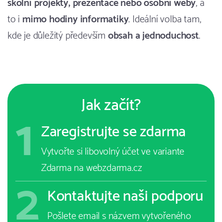
školní projekty, prezentace nebo osobní weby
, a
to i
mimo hodiny informatiky
. Ideální volba tam,
kde je důležitý především
obsah a jednoduchost
.
Jak začít?
1
Zaregistrujte se zdarma
Vytvořte si libovolný účet ve variante
Zdarma na webzdarma.cz
2
Kontaktujte naši podporu
Pošlete email s názvem vytvořeného