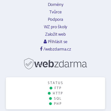
Domény
Tvůrce
Podpora
WZ pro školy
Založit web
Přihlásit se
/webzdarma.cz
STATUS
FTP
HTTP
SQL
PHP