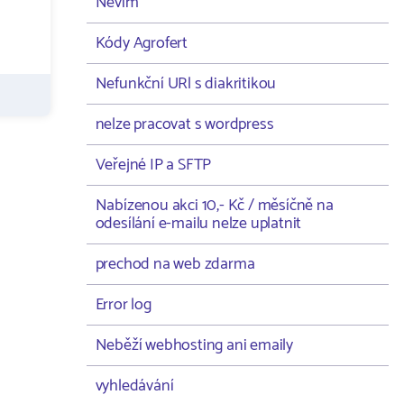
Nevím
Kódy Agrofert
Nefunkční URl s diakritikou
nelze pracovat s wordpress
Veřejné IP a SFTP
Nabízenou akci 10,- Kč / měsíčně na
odesílání e-mailu nelze uplatnit
prechod na web zdarma
Error log
Neběží webhosting ani emaily
vyhledávání