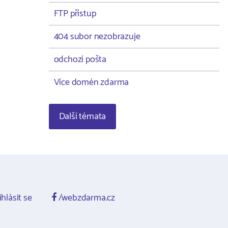
FTP přístup
404 subor nezobrazuje
odchozí pošta
Více domén zdarma
Další témata
ihlásit se
/webzdarma.cz