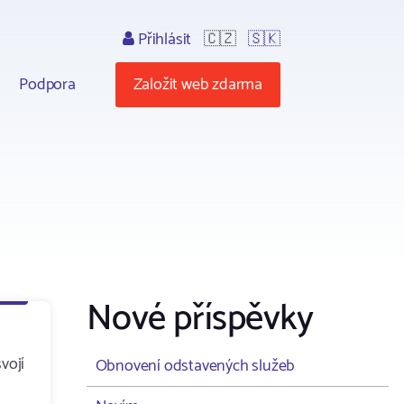
Přihlásit
🇨🇿
🇸🇰
Podpora
Založit web zdarma
Nové příspěvky
vojí
Obnovení odstavených služeb