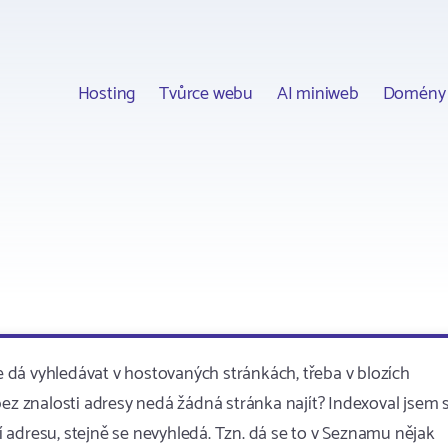
Hosting
Tvůrce webu
AI miniweb
Domény
 dá vyhledávat v hostovaných stránkách, třeba v blozích
bez znalosti adresy nedá žádná stránka najít? Indexoval jsem s
 adresu, stejně se nevyhledá. Tzn. dá se to v Seznamu nějak