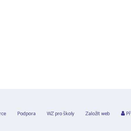
rce
Podpora
WZ pro školy
Založit web
Př