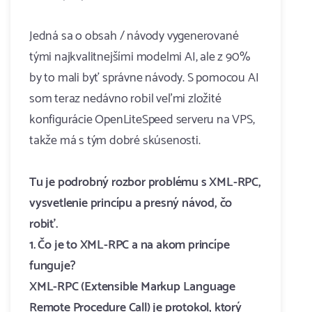
Jedná sa o obsah / návody vygenerované
tými najkvalitnejšími modelmi AI, ale z 90%
by to mali byť správne návody. S pomocou AI
som teraz nedávno robil veľmi zložité
konfigurácie OpenLiteSpeed serveru na VPS,
takže má s tým dobré skúsenosti.
Tu je podrobný rozbor problému s XML-RPC,
vysvetlenie princípu a presný návod, čo
robiť.
1. Čo je to XML-RPC a na akom princípe
funguje?
XML-RPC (Extensible Markup Language
Remote Procedure Call) je protokol, ktorý