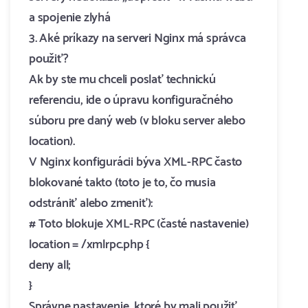
a spojenie zlyhá
3. Aké príkazy na serveri Nginx má správca
použiť?
Ak by ste mu chceli poslať technickú
referenciu, ide o úpravu konfiguračného
súboru pre daný web (v bloku server alebo
location).
V Nginx konfigurácii býva XML-RPC často
blokované takto (toto je to, čo musia
odstrániť alebo zmeniť):
# Toto blokuje XML-RPC (časté nastavenie)
location = /xmlrpc.php {
deny all;
}
Správne nastavenie, ktoré by mali použiť,