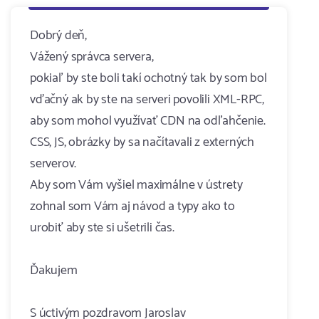
Dobrý deň,
Vážený správca servera,
pokiaľ by ste boli takí ochotný tak by som bol
vďačný ak by ste na serveri povolili XML-RPC,
aby som mohol využívať CDN na odľahčenie.
CSS, JS, obrázky by sa načítavali z externých
serverov.
Aby som Vám vyšiel maximálne v ústrety
zohnal som Vám aj návod a typy ako to
urobiť aby ste si ušetrili čas.
Ďakujem
S úctivým pozdravom Jaroslav