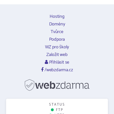
Hosting
Domény
Tvůrce
Podpora
WZ pro školy
Založit web
Přihlásit se
/webzdarma.cz
STATUS
FTP