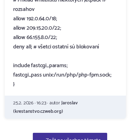
# Príklad whitelistu niektorých Jetpack IP
rozsahov
allow 192.0.64.0/18;
allow 209.15.20.0/22;
allow 66.155.8.0/22;
deny all; # všetci ostatní sú blokovaní
include fastcgi_params;
fastcgi_pass unix:/run/php/php-fpm.sock;
}
25.2. 2026 · 16:23 · autor
Jaroslav
(krestanstvo.czweb.org)