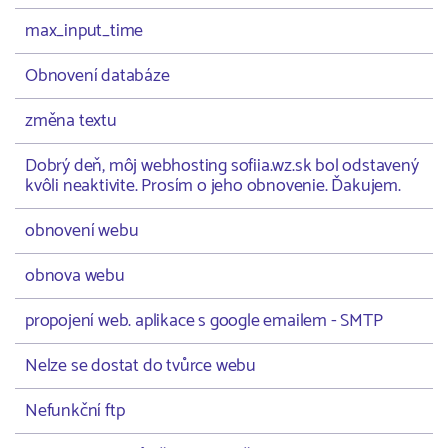
max_input_time
Obnovení databáze
změna textu
Dobrý deň, môj webhosting sofiia.wz.sk bol odstavený
kvôli neaktivite. Prosím o jeho obnovenie. Ďakujem.
obnovení webu
obnova webu
propojení web. aplikace s google emailem - SMTP
Nelze se dostat do tvůrce webu
Nefunkční ftp