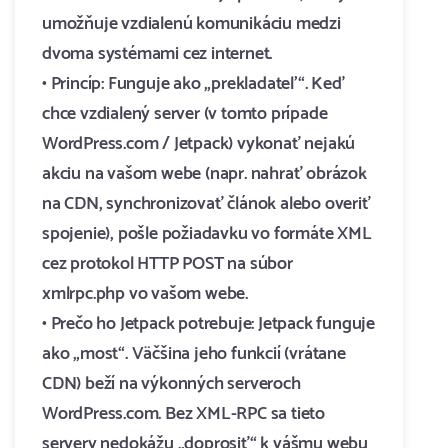
umožňuje vzdialenú komunikáciu medzi
dvoma systémami cez internet.
• Princíp: Funguje ako „prekladateľ“. Keď
chce vzdialený server (v tomto prípade
WordPress.com / Jetpack) vykonať nejakú
akciu na vašom webe (napr. nahrať obrázok
na CDN, synchronizovať článok alebo overiť
spojenie), pošle požiadavku vo formáte XML
cez protokol HTTP POST na súbor
xmlrpc.php vo vašom webe.
• Prečo ho Jetpack potrebuje: Jetpack funguje
ako „most“. Väčšina jeho funkcií (vrátane
CDN) beží na výkonných serveroch
WordPress.com. Bez XML-RPC sa tieto
servery nedokážu „doprosiť“ k vášmu webu