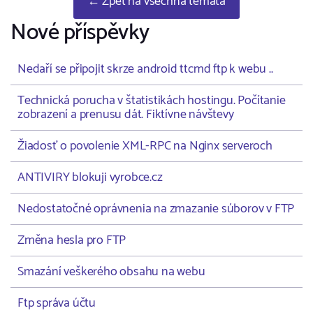
← Zpět na všechna témata
Nové příspěvky
Nedaří se připojit skrze android ttcmd ftp k webu ..
Technická porucha v štatistikách hostingu. Počítanie
zobrazení a prenusu dát. Fiktívne návštevy
Žiadosť o povolenie XML-RPC na Nginx serveroch
ANTIVIRY blokuji vyrobce.cz
Nedostatočné oprávnenia na zmazanie súborov v FTP
Změna hesla pro FTP
Smazání veškerého obsahu na webu
Ftp správa účtu