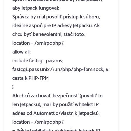
aby Jetpack fungoval:
Správca by mal povoliť prístup k súboru,
ideálne aspoň pre IP adresy Jetpacku. Ak
chcú byť benevolentní, stačí toto:
location = /xmlrpc.php {
allow all;
include fastcgi_params;
fastcgi_pass unix:/run/php/php-fpm.sock; #
cesta k PHP-FPM
}
Ak chcú zachovať bezpečnosť (povoliť to
len Jetpacku), mali by použiť whitelist IP
adries od Automattic (vlastník Jetpacku):
location = /xmlrpc.php {