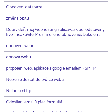
Obnovení databáze
změna textu
Dobrý deň, môj webhosting sofiia.wz.sk bol odstavený
kvôli neaktivite. Prosím o jeho obnovenie. Ďakujem.
obnovení webu
obnova webu
propojení web. aplikace s google emailem - SMTP
Nelze se dostat do tvůrce webu
Nefunkční ftp
Odesílání emailů přes formulář