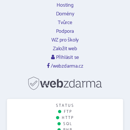
Hosting
Domény
Tvůrce
Podpora
WZ pro školy
Založit web
Přihlásit se
/webzdarma.cz
STATUS
FTP
HTTP
SQL