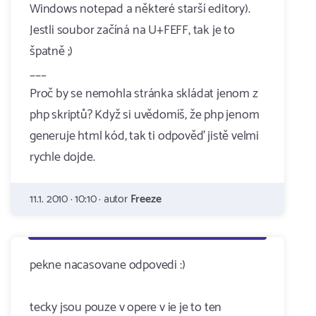
Windows notepad a některé starší editory).
Jestli soubor začíná na U+FEFF, tak je to
špatně ;)
___
Proč by se nemohla stránka skládat jenom z
php skriptů? Když si uvědomíš, že php jenom
generuje html kód, tak ti odpověď jistě velmi
rychle dojde.
11.1. 2010 · 10:10 · autor
Freeze
pekne nacasovane odpovedi :)
tecky jsou pouze v opere v ie je to ten