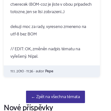
ctverecek (BOM-coz je jiste v obou pripadech
totozne, jen se lisi zobrazeni...)
dekuji moc za rady, vyreseno zmeneno na
utf-8 bez BOM
// EDIT: OK, změněn nadpis tématu na
vyřešený. Nípal.
11.1. 2010 · 11:36 · autor
Pepe
← Zpět na všechna témata
Nové příspěvky