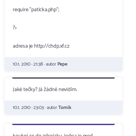
require "paticka.php";
?>
adresa je http://chdp.xf.cz
10.1. 2010 · 21:38 · autor
Pepe
Jaké tečky? Já žádné nevidím.
10.1. 2010 · 23:03 · autor
Tomík