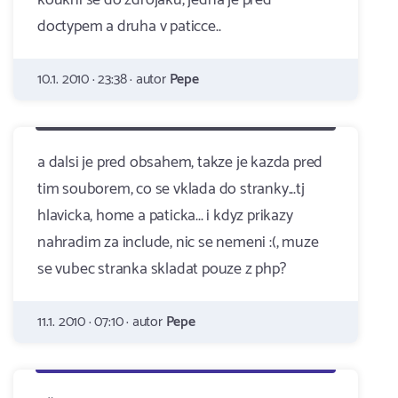
koukni se do zdrojaku, jedna je pred
doctypem a druha v paticce..
10.1. 2010 · 23:38 · autor
Pepe
a dalsi je pred obsahem, takze je kazda pred
tim souborem, co se vklada do stranky...tj
hlavicka, home a paticka... i kdyz prikazy
nahradim za include, nic se nemeni :(, muze
se vubec stranka skladat pouze z php?
11.1. 2010 · 07:10 · autor
Pepe