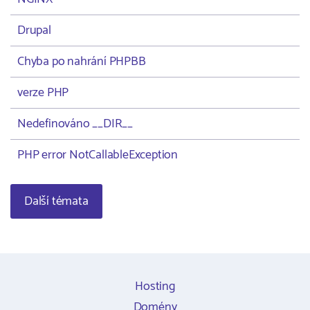
Drupal
Chyba po nahrání PHPBB
verze PHP
Nedefinováno __DIR__
PHP error NotCallableException
Další témata
Hosting
Domény