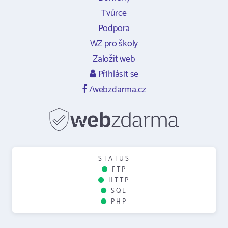
Tvůrce
Podpora
WZ pro školy
Založit web
Přihlásit se
/webzdarma.cz
STATUS
FTP
HTTP
SQL
PHP