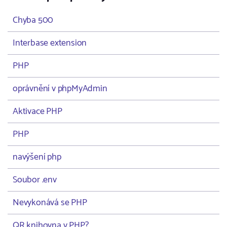
Chyba 500
Interbase extension
PHP
oprávnění v phpMyAdmin
Aktivace PHP
PHP
navýšení php
Soubor .env
Nevykonává se PHP
QR knihovna v PHP?