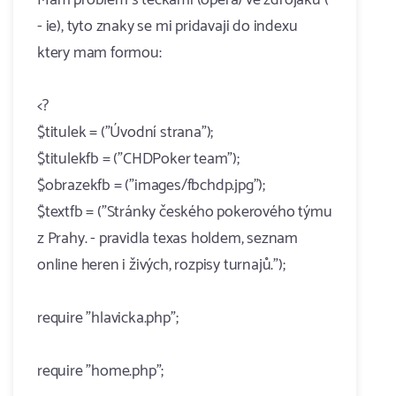
Mam problem s teckami (opera) ve zdrojaku (
- ie), tyto znaky se mi pridavaji do indexu
ktery mam formou:
<?
$titulek = ("Úvodní strana");
$titulekfb = ("CHDPoker team");
$obrazekfb = ("images/fbchdp.jpg");
$textfb = ("Stránky českého pokerového týmu
z Prahy. - pravidla texas holdem, seznam
online heren i živých, rozpisy turnajů.");
require "hlavicka.php";
require "home.php";