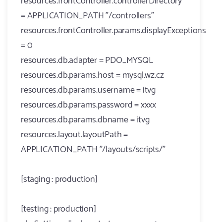
resources.frontController.controllerDirectory
= APPLICATION_PATH "/controllers"
resources.frontController.params.displayExceptions
= 0
resources.db.adapter = PDO_MYSQL
resources.db.params.host = mysql.wz.cz
resources.db.params.username = itvg
resources.db.params.password = xxxx
resources.db.params.dbname = itvg
resources.layout.layoutPath =
APPLICATION_PATH "/layouts/scripts/"
[staging : production]
[testing : production]