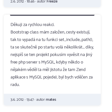
2.6. 2012 · 18:46 · autor
Freeze
Děkuji za rychlou reakci.
Bootstrap class mám založen, cesty existují,
tak to vypadá na tu funkci set_include_path(),
ta se skutečně po startu volá několikrát... díky,
nejspíš se ten projekt pokusím vyvěsit na jiný
free php server s MySQL, kdyby někdo o
nějakém věděl (a měl jistotu že tam Zend
aplikace s MySQL pojede), byl bych vděčen za
radu.
3.6. 2012 · 13:47 · autor
mates