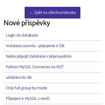
← Zpět na všechna témata
Nové příspěvky
Login do databaze
Instalacia Joomla - pripojenie k DB
Nelze připojit databáze v phpmyadmin
Python MySQL Connecter na WZ?
ukládání do db
Only full group by mode
Připojení k MySQL z venčí