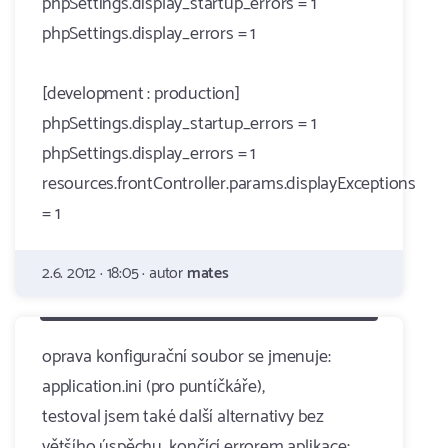
phpSettings.display_startup_errors = 1
phpSettings.display_errors = 1
[development : production]
phpSettings.display_startup_errors = 1
phpSettings.display_errors = 1
resources.frontController.params.displayExceptions
= 1
2.6. 2012 · 18:05 · autor
mates
oprava konfigurační soubor se jmenuje:
application.ini (pro puntíčkáře),
testoval jsem také další alternativy bez
většího úspěchu, končící errorem aplikace: