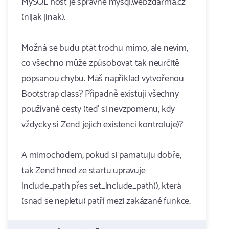
MySQL host je správně mysql.webzdarma.cz
(nijak jinak).
Možná se budu ptát trochu mimo, ale nevím,
co všechno může způsobovat tak neurčitě
popsanou chybu. Máš například vytvořenou
Bootstrap class? Případně existují všechny
používané cesty (teď si nevzpomenu, kdy
vždycky si Zend jejich existenci kontroluje)?
A mimochodem, pokud si pamatuju dobře,
tak Zend hned ze startu upravuje
include_path přes set_include_path(), která
(snad se nepletu) patří mezi zakázané funkce.