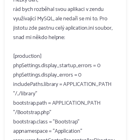
Hezký den,
rád bych rozběhal svou aplikaci v zendu
využívající MySQL, ale nedaří se mi to. Pro
jistotu zde pastnu celý aplication.ini soubor,
snad mi někdo helpne:
[production]
phpSettings.display_startup_errors = 0
phpSettings.display_errors = 0
includePaths.library = APPLICATION_PATH
"/../library"
bootstrap.path = APPLICATION_PATH
"/Bootstrap.php"
bootstrap.class = "Bootstrap"
appnamespace = "Application"