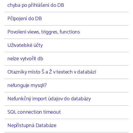
chyba po přihlášení do DB
Pčipojení do DB
Povoleni views, triggres, functions
Uživatelské účty
nelze vytvořit db
Otazníky místo Š a Ž v textech v databázi
nefunguje mysqli?
Nefunkčný import údajov do databázy
SQL connection timeout
Nepřístupná Databáze