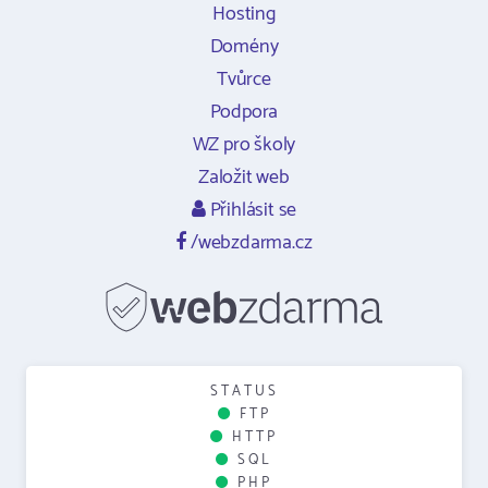
Hosting
Domény
Tvůrce
Podpora
WZ pro školy
Založit web
Přihlásit se
/webzdarma.cz
STATUS
FTP
HTTP
SQL
PHP