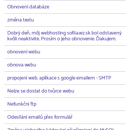
Obnovení databáze
změna textu
Dobrý deň, môj webhosting sofiia.wz.sk bol odstavený
kvôli neaktivite. Prosím o jeho obnovenie. Ďakujem.
obnovení webu
obnova webu
propojení web. aplikace s google emailem - SMTP
Nelze se dostat do tvůrce webu
Nefunkční ftp
Odesílání emailů přes formulář