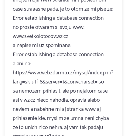
ahojte moja www stranka mi v poslednom
case straaasne pada. je to otom ze mi pise ze:
Error establishing a database connection
no proste otvaram si svoju www:
www.svetkolotocov.wz.cz
a napise mi uz spominane:
Error establishing a database connection
a ani na:
https://www.webzdarma.cz/mysql/index.php?
lang=sk-utf-8&server=1&convcharset=iso
sa nemozem prihlasit, ale po nejakom case
asi v wz.cz nieco nahodia, opravia alebo
neviem a nabehne mi aj stranka www aj
prihlasenie ide. myslim ze umna neni chyba
ze to unich nico nehra. aj vam tak padaju