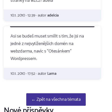
stranky na wz.cz? adela
10.1. 2010 · 12:39 · autor
adelcia
Asi se budeš muset smířit s tím, že jsi na
jedné z nejvytíženějších domén na
webzdarma, navíc s "Otesánkem"
Wordpressem.
10.1. 2010 · 17:52 · autor
Lama
← Zpět na všechna témata
Nové příspěvky