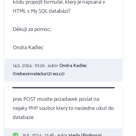
kódu propojit formulář, který je napsaná v
HTML s My SQL databází?
Děkuji za pomoc,
Ondra Kadlec
14.5. 2024 · 10:26 · autor
Ondra Kadlec
(trebesinvalecka121.wz.cz)
pres POST musite pozadavek poslat na
nejaky PHP soubor ktery to nasledne ulozi do
databaze
15.5. 2024 · 21:48 · autor
xtedy (Podpora)