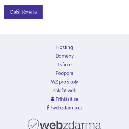
Další témata
Hosting
Domény
Tvůrce
Podpora
WZ pro školy
Založit web
Přihlásit se
/webzdarma.cz