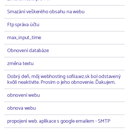
Smazání veškerého obsahu na webu
Ftp správa účtu
max_input_time
Obnovení databáze
změna textu
Dobrý deň, môj webhosting sofiia.wz.sk bol odstavený
kvôli neaktivite. Prosím o jeho obnovenie. Ďakujem.
obnovení webu
obnova webu
propojení web. aplikace s google emailem - SMTP