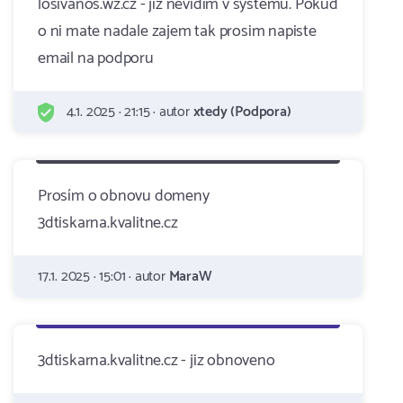
losivanos.wz.cz - jiz nevidim v systemu. Pokud
o ni mate nadale zajem tak prosim napiste
email na podporu
4.1. 2025 · 21:15 · autor
xtedy (Podpora)
Prosím o obnovu domeny
3dtiskarna.kvalitne.cz
17.1. 2025 · 15:01 · autor
MaraW
3dtiskarna.kvalitne.cz - jiz obnoveno