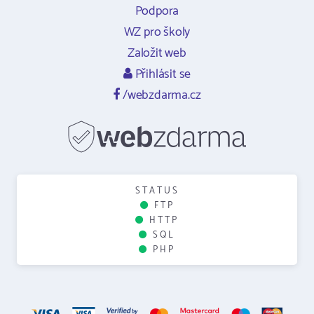
Podpora
WZ pro školy
Založit web
Přihlásit se
/webzdarma.cz
STATUS
FTP
HTTP
SQL
PHP