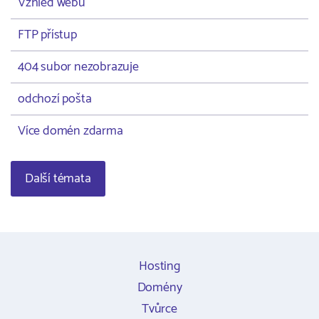
Vzhled webu
FTP přístup
404 subor nezobrazuje
odchozí pošta
Více domén zdarma
Další témata
Hosting
Domény
Tvůrce