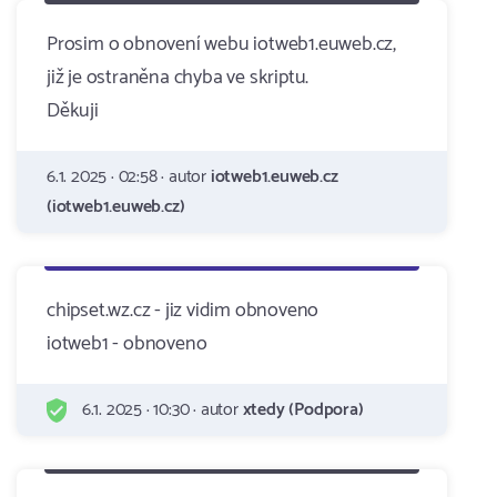
Prosim o obnovení webu iotweb1.euweb.cz,
již je ostraněna chyba ve skriptu.
Děkuji
6.1. 2025 · 02:58 · autor
iotweb1.euweb.cz
(iotweb1.euweb.cz)
chipset.wz.cz - jiz vidim obnoveno
iotweb1 - obnoveno
6.1. 2025 · 10:30 · autor
xtedy (Podpora)