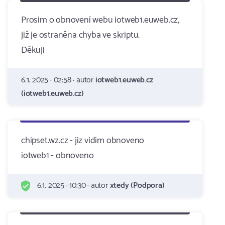
Prosim o obnovení webu iotweb1.euweb.cz,
již je ostraněna chyba ve skriptu.
Děkuji
6.1. 2025 · 02:58 · autor
iotweb1.euweb.cz
(iotweb1.euweb.cz)
chipset.wz.cz - jiz vidim obnoveno
iotweb1 - obnoveno
6.1. 2025 · 10:30 · autor
xtedy (Podpora)