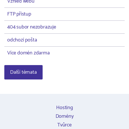
Vzhled webu
FTP přístup
404 subor nezobrazuje
odchozí pošta
Více domén zdarma
Další témata
Hosting
Domény
Tvůrce