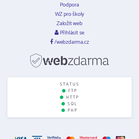
Podpora
WZ pro školy
Založit web
Přihlásit se
/webzdarma.cz
STATUS
FTP
HTTP
SQL
PHP