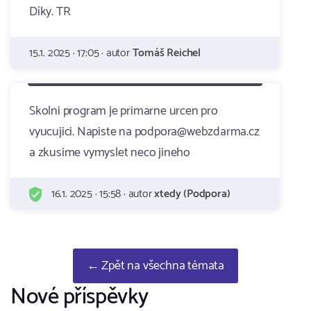
Díky. TR
15.1. 2025 · 17:05 · autor
Tomáš Reichel
Skolni program je primarne urcen pro
vyucujici. Napiste na podpora@webzdarma.cz
a zkusime vymyslet neco jineho
16.1. 2025 · 15:58 · autor
xtedy (Podpora)
← Zpět na všechna témata
Nové příspěvky