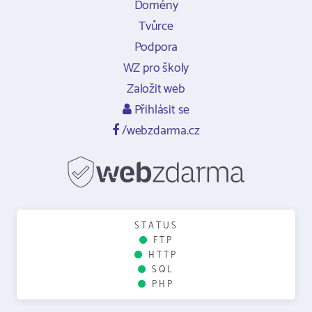
Domény
Tvůrce
Podpora
WZ pro školy
Založit web
Přihlásit se
/webzdarma.cz
STATUS
FTP
HTTP
SQL
PHP