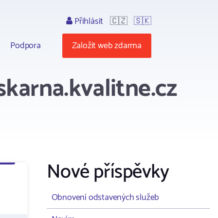
Přihlásit
🇨🇿
🇸🇰
Podpora
Založit web zdarma
karna.kvalitne.cz
Nové příspěvky
Obnovení odstavených služeb