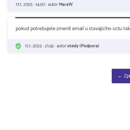
17.1. 2025 · 14:50 · autor
MaraW
pokud potrebujete zmenit email u stavajiciho uctu t
17.1. 2025 · 21:43 · autor
xtedy (Podpora)
← Zpě