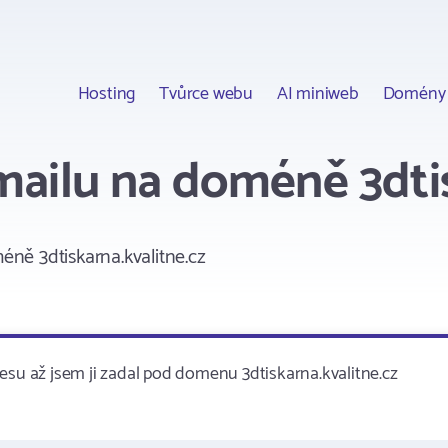
Hosting
Tvůrce webu
AI miniweb
Domény
ailu na doméně 3dtis
ě 3dtiskarna.kvalitne.cz
esu až jsem ji zadal pod domenu 3dtiskarna.kvalitne.cz