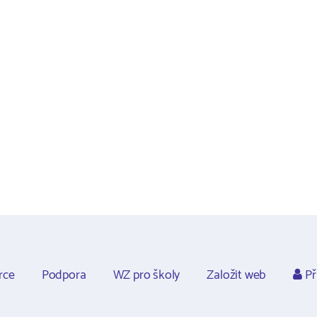
rce
Podpora
WZ pro školy
Založit web
Př