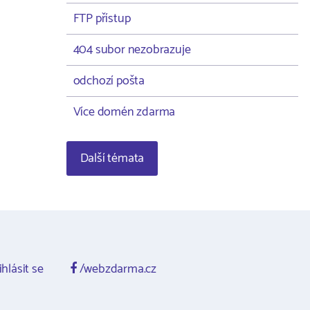
FTP přístup
404 subor nezobrazuje
odchozí pošta
Více domén zdarma
Další témata
ihlásit se
/webzdarma.cz