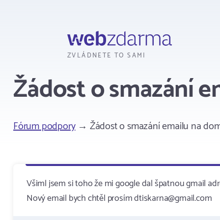
Webzdarma
ZVLÁDNETE TO SAMI
Žádost o smazání em
Fórum podpory
→ Žádost o smazání emailu na domén
Všiml jsem si toho že mi google dal špatnou gmail adr
Nový email bych chtěl prosím dtiskarna@gmail.com