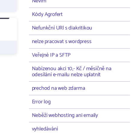
Nevím
Kódy Agrofert
Nefunkční URl s diakritikou
nelze pracovat s wordpress
Veřejné IP a SFTP
Nabízenou akci 10,- Kč / měsíčně na
odesílání e-mailu nelze uplatnit
prechod na web zdarma
Error log
Neběží webhosting ani emaily
vyhledávání