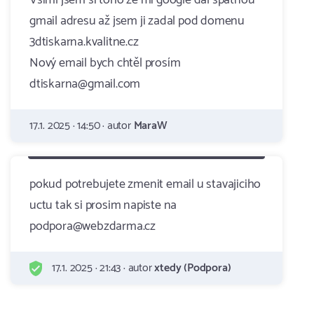
Všiml jsem si toho že mi google dal špatnou
gmail adresu až jsem ji zadal pod domenu
3dtiskarna.kvalitne.cz
Nový email bych chtěl prosím
dtiskarna@gmail.com
17.1. 2025 · 14:50 · autor
MaraW
pokud potrebujete zmenit email u stavajiciho
uctu tak si prosim napiste na
podpora@webzdarma.cz
17.1. 2025 · 21:43 · autor
xtedy (Podpora)