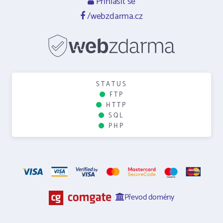
Přihlásit se
/webzdarma.cz
STATUS
FTP
HTTP
SQL
PHP
Převod domény