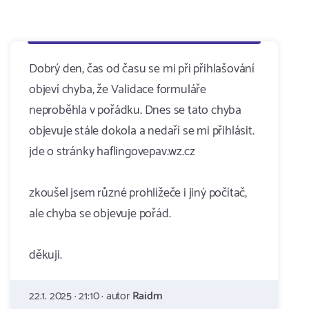
Dobrý den, čas od času se mi při přihlašování
objeví chyba, že Validace formuláře
neproběhla v pořádku. Dnes se tato chyba
objevuje stále dokola a nedaří se mi přihlásit.
jde o stránky haflingovepav.wz.cz
zkoušel jsem různé prohlížeče i jiný počítač,
ale chyba se objevuje pořád.
děkuji.
22.1. 2025 · 21:10 · autor
Raidm