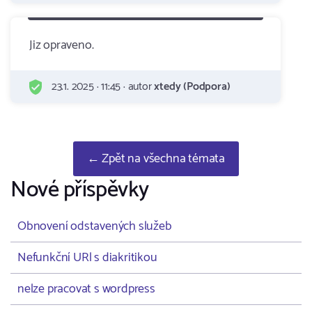
Jiz opraveno.
23.1. 2025 · 11:45 · autor
xtedy (Podpora)
← Zpět na všechna témata
Nové příspěvky
Obnovení odstavených služeb
Nefunkční URl s diakritikou
nelze pracovat s wordpress