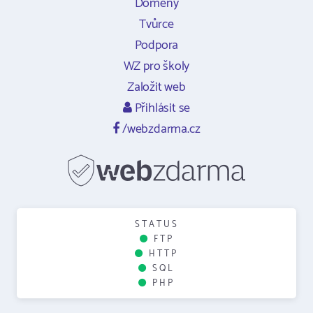
Domény
Tvůrce
Podpora
WZ pro školy
Založit web
Přihlásit se
/webzdarma.cz
STATUS
FTP
HTTP
SQL
PHP