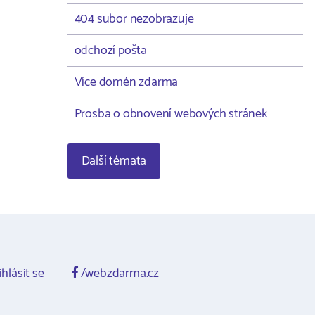
404 subor nezobrazuje
odchozí pošta
Více domén zdarma
Prosba o obnovení webových stránek
Další témata
ihlásit se
/webzdarma.cz