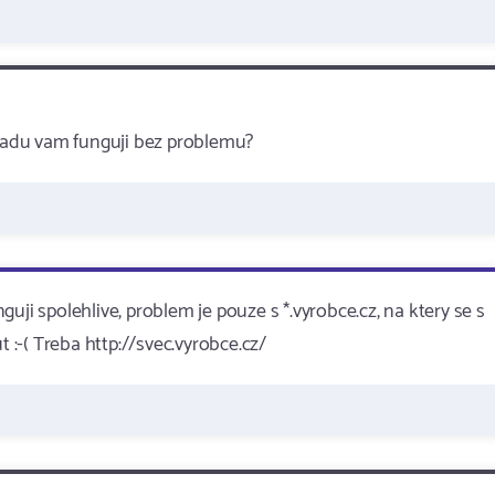
radu vam funguji bez problemu?
uji spolehlive, problem je pouze s *.vyrobce.cz, na ktery se s
:-( Treba http://svec.vyrobce.cz/