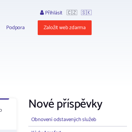
Přihlásit
🇨🇿
🇸🇰
Podpora
Založit web zdarma
Nové příspěvky
o
Obnovení odstavených služeb