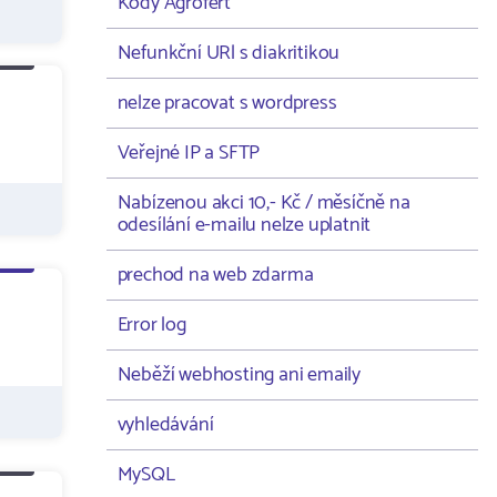
Kódy Agrofert
Nefunkční URl s diakritikou
nelze pracovat s wordpress
Veřejné IP a SFTP
Nabízenou akci 10,- Kč / měsíčně na
odesílání e-mailu nelze uplatnit
prechod na web zdarma
Error log
Neběží webhosting ani emaily
vyhledávání
MySQL