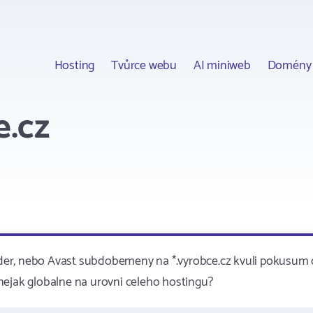
Hosting
Tvůrce webu
AI miniweb
Domény
e.cz
fender, nebo Avast subdobemeny na *.vyrobce.cz kvuli pokusum 
nejak globalne na urovni celeho hostingu?