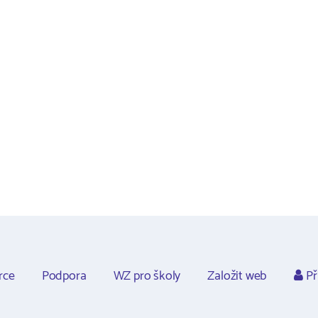
rce
Podpora
WZ pro školy
Založit web
Př