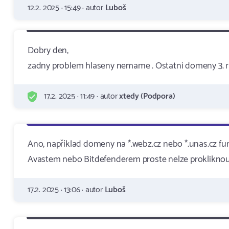
12.2. 2025 · 15:49 · autor
Luboš
Dobry den,
zadny problem hlaseny nemame . Ostatni domeny 3. 
17.2. 2025 · 11:49 · autor
xtedy (Podpora)
Ano, například domeny na *.webz.cz nebo *.unas.cz fung
Avastem nebo Bitdefenderem proste nelze prokliknout 
17.2. 2025 · 13:06 · autor
Luboš