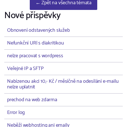
← Zpět na všechna témata
Nové příspěvky
Obnovení odstavených služeb
Nefunkční URl s diakritikou
nelze pracovat s wordpress
Veřejné IP a SFTP
Nabízenou akci 10,- Kč / měsíčně na odesílání e-mailu
nelze uplatnit
prechod na web zdarma
Error log
Neběží webhosting ani emaily