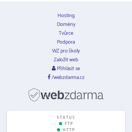
Hosting
Domény
Tvůrce
Podpora
WZ pro školy
Založit web
Přihlásit se
/webzdarma.cz
STATUS
FTP
HTTP