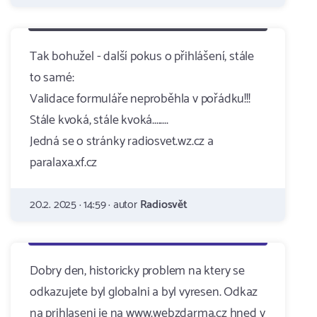
Tak bohužel - další pokus o přihlášení, stále
to samé:
Validace formuláře neproběhla v pořádku!!!
Stále kvoká, stále kvoká........
Jedná se o stránky radiosvet.wz.cz a
paralaxa.xf.cz
20.2. 2025 · 14:59 · autor
Radiosvět
Dobry den, historicky problem na ktery se
odkazujete byl globalni a byl vyresen. Odkaz
na prihlaseni je na www.webzdarma.cz hned v