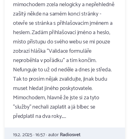
mimochodem zcela nelogicky a nepřehledně
zašitý někde na samém konci stránky -
otevře se stránka s přihlašovacím jménem a
heslem. Zadám přihlašovací jméno a heslo,
místo přístupu do svého webu se mi pouze
zobrazí hláška "Validace formuláře
neproběhla v pořádku" a tím končím.
Nefunguje to už od neděle a dnes je středa.
Tak to prosím nějak zvalidujte, jinak budu
muset hledat jiného poskytovatele.
Mimochodem, hlavně že jste si za tyto
"služby" nechali zaplatit a já blbec se
předplatil na dva roky.....
19.2. 2025 · 16:57 · autor
Radiosvet