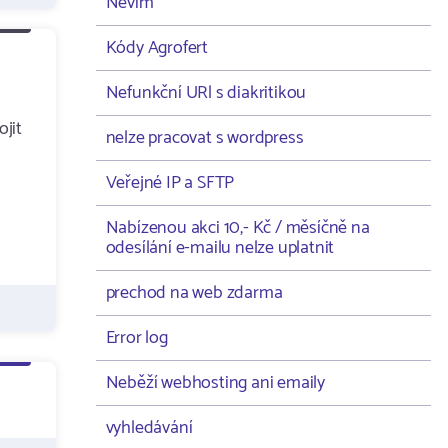
Nevím
Kódy Agrofert
Nefunkční URl s diakritikou
ojit
nelze pracovat s wordpress
Veřejné IP a SFTP
Nabízenou akci 10,- Kč / měsíčně na
odesílání e-mailu nelze uplatnit
prechod na web zdarma
Error log
Neběží webhosting ani emaily
vyhledávání