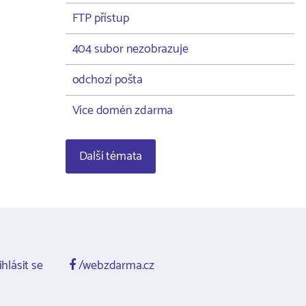
FTP přístup
404 subor nezobrazuje
odchozí pošta
Více domén zdarma
Další témata
ihlásit se
/webzdarma.cz