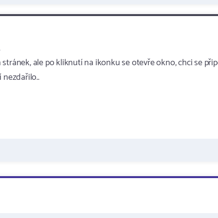
.
tránek, ale po kliknutí na ikonku se otevře okno, chci se přip
í nezdařilo..