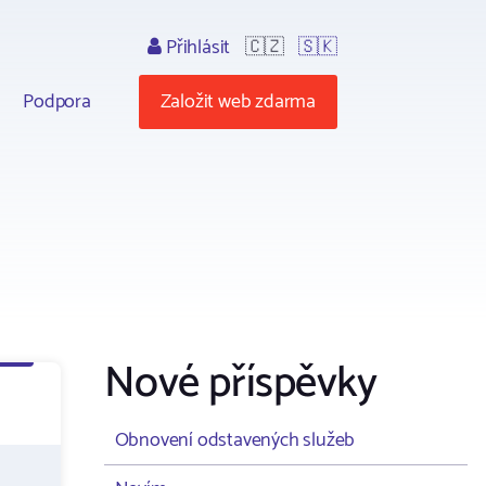
Přihlásit
🇨🇿
🇸🇰
Podpora
Založit web zdarma
Nové příspěvky
Obnovení odstavených služeb