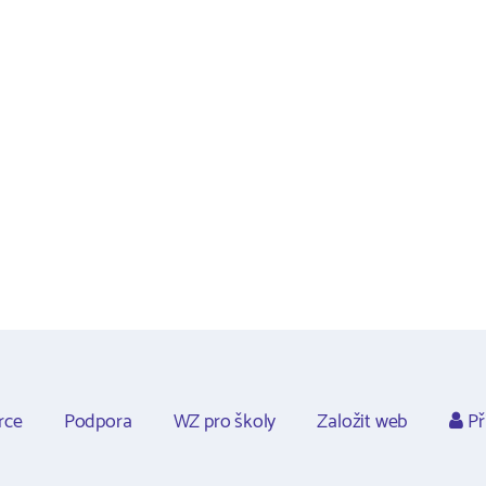
rce
Podpora
WZ pro školy
Založit web
Př