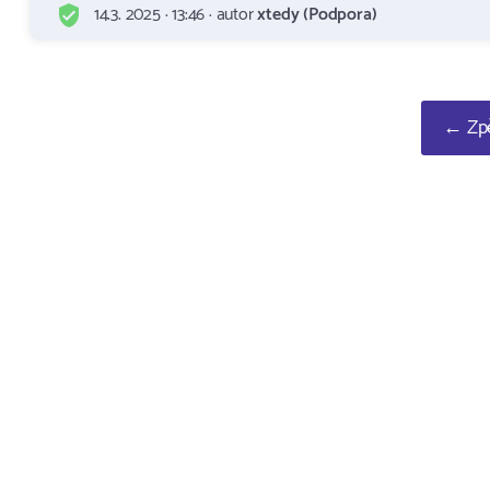
14.3. 2025 · 13:46 · autor
xtedy (Podpora)
← Zpě