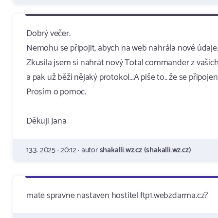
Dobrý večer.
Nemohu se připojit, abych na web nahrála nové údaje
Zkusila jsem si nahrát nový Total commander z vašich s
a pak už běží nějaký protokol...A piše to.. že se připojen
Prosím o pomoc.
Děkuji Jana
13.3. 2025 · 20:12 · autor
shakalli.wz.cz (shakalli.wz.cz)
mate spravne nastaven hostitel ftp1.webzdarma.cz?