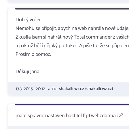
Dobrý večer.
Nemohu se připojit, abych na web nahrála nové údaje
Zkusila jsem si nahrát nový Total commander z vašich s
a pak už běží nějaký protokol...A piše to.. že se připojen
Prosím o pomoc.
Děkuji Jana
13.3. 2025 · 20:12 · autor
shakalli.wz.cz (shakalli.wz.cz)
mate spravne nastaven hostitel ftp1.webzdarma.cz?