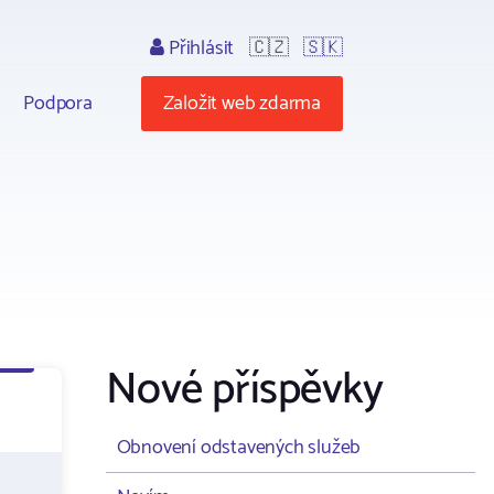
Přihlásit
🇨🇿
🇸🇰
Podpora
Založit web zdarma
Nové příspěvky
Obnovení odstavených služeb