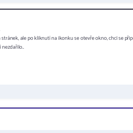
.
tránek, ale po kliknutí na ikonku se otevře okno, chci se přip
í nezdařilo..