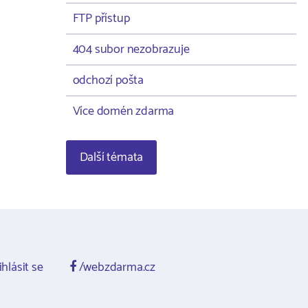
FTP přístup
404 subor nezobrazuje
odchozí pošta
Více domén zdarma
Další témata
ihlásit se
/webzdarma.cz