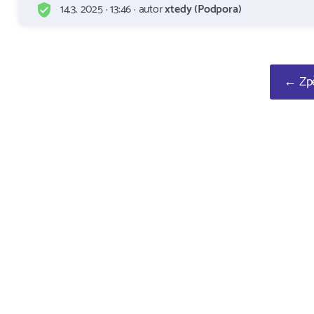
14.3. 2025 · 13:46 · autor
xtedy (Podpora)
← Zpě