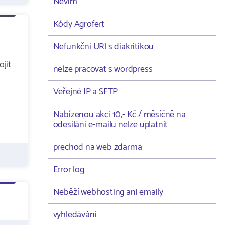
Nevím
Kódy Agrofert
Nefunkční URl s diakritikou
ojit
nelze pracovat s wordpress
Veřejné IP a SFTP
Nabízenou akci 10,- Kč / měsíčně na
odesílání e-mailu nelze uplatnit
prechod na web zdarma
Error log
Neběží webhosting ani emaily
vyhledávání