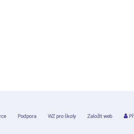
rce
Podpora
WZ pro školy
Založit web
Př