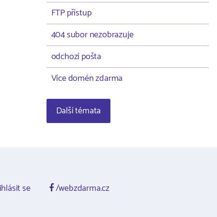
FTP přístup
404 subor nezobrazuje
odchozí pošta
Více domén zdarma
Další témata
ihlásit se
/webzdarma.cz