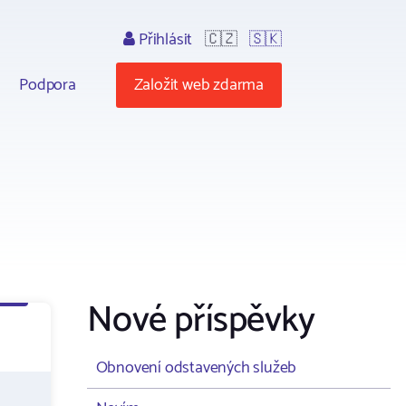
Přihlásit
🇨🇿
🇸🇰
Podpora
Založit web zdarma
Nové příspěvky
Obnovení odstavených služeb