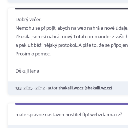
Dobrý večer.
Nemohu se připojit, abych na web nahrála nové údaje
Zkusila jsem si nahrát nový Total commander z vašich s
a pak už běží nějaký protokol...A piše to.. že se připojen
Prosím o pomoc.
Děkuji Jana
13.3. 2025 · 20:12 · autor
shakalli.wz.cz (shakalli.wz.cz)
mate spravne nastaven hostitel ftp1.webzdarma.cz?