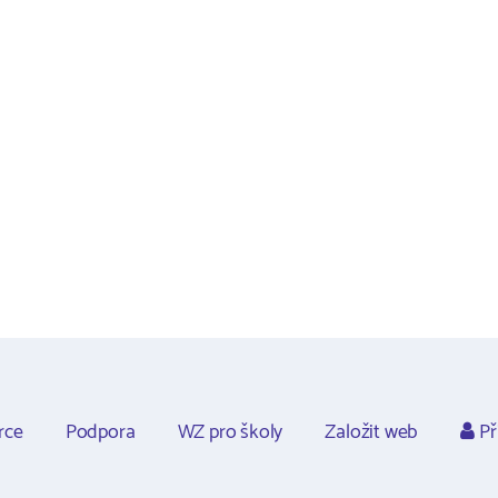
rce
Podpora
WZ pro školy
Založit web
Př