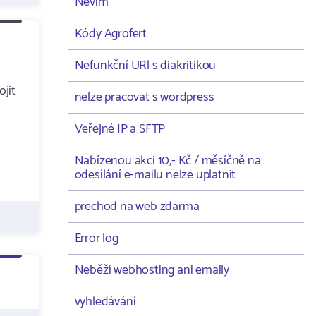
Nevím
Kódy Agrofert
Nefunkční URl s diakritikou
ojit
nelze pracovat s wordpress
Veřejné IP a SFTP
Nabízenou akci 10,- Kč / měsíčně na
odesílání e-mailu nelze uplatnit
prechod na web zdarma
Error log
Neběží webhosting ani emaily
vyhledávání