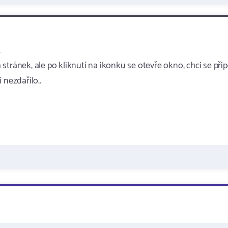
.
tránek, ale po kliknutí na ikonku se otevře okno, chci se přip
í nezdařilo..