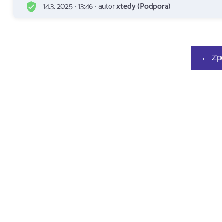
14.3. 2025 · 13:46 · autor
xtedy (Podpora)
← Zpě