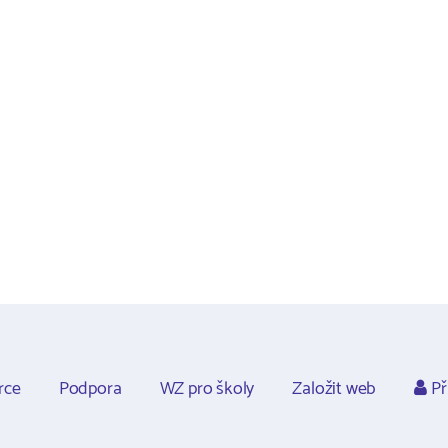
rce
Podpora
WZ pro školy
Založit web
Př