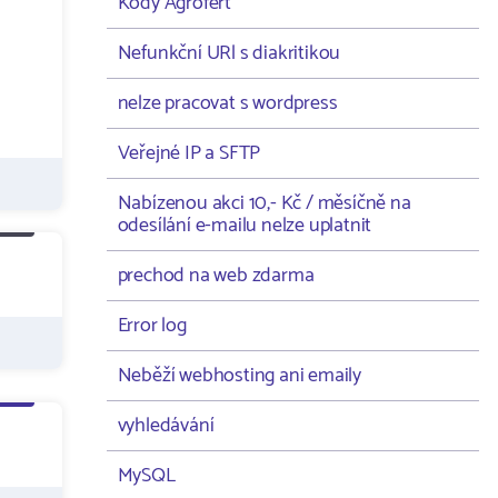
Kódy Agrofert
Nefunkční URl s diakritikou
nelze pracovat s wordpress
Veřejné IP a SFTP
Nabízenou akci 10,- Kč / měsíčně na
odesílání e-mailu nelze uplatnit
prechod na web zdarma
Error log
Neběží webhosting ani emaily
vyhledávání
MySQL