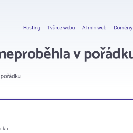
Hosting
Tvůrce webu
AI miniweb
Domény
 neproběhla v pořádk
 pořádku
ackb