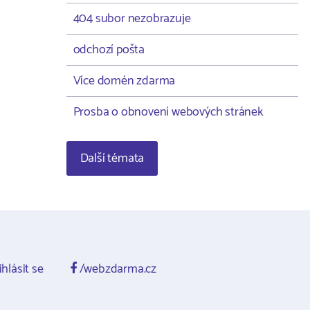
404 subor nezobrazuje
odchozí pošta
Více domén zdarma
Prosba o obnovení webových stránek
Další témata
ihlásit se
/webzdarma.cz