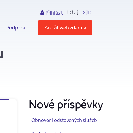
Přihlásit
🇨🇿
🇸🇰
Podpora
Založit web zdarma
u
Nové příspěvky
Obnovení odstavených služeb