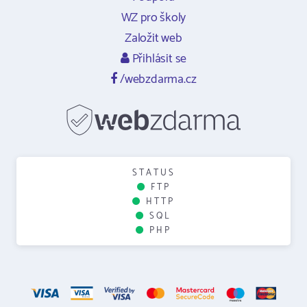
WZ pro školy
Založit web
Přihlásit se
/webzdarma.cz
STATUS
FTP
HTTP
SQL
PHP