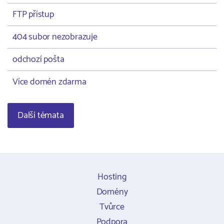
FTP přístup
404 subor nezobrazuje
odchozí pošta
Více domén zdarma
Další témata
Hosting
Domény
Tvůrce
Podpora