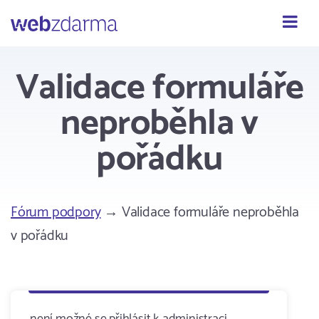
Webzdarma
Validace formuláře
neproběhla v
pořádku
Fórum podpory
→ Validace formuláře neproběhla
v pořádku