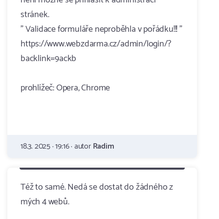
není možné se přihlásit k administraci
stránek.
" Validace formuláře neproběhla v pořádku!!! "
https://www.webzdarma.cz/admin/login/?
backlink=9ackb
prohlížeč: Opera, Chrome
18.3. 2025 · 19:16 · autor
Radim
Též to samé. Nedá se dostat do žádného z
mých 4 webů.