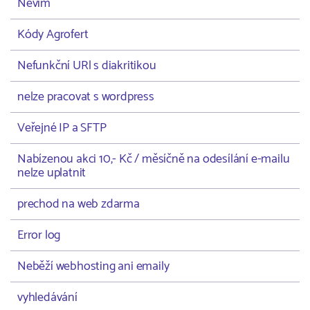
Nevím
Kódy Agrofert
Nefunkční URl s diakritikou
nelze pracovat s wordpress
Veřejné IP a SFTP
Nabízenou akci 10,- Kč / měsíčně na odesílání e-mailu
nelze uplatnit
prechod na web zdarma
Error log
Neběží webhosting ani emaily
vyhledávání