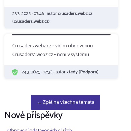
23.3. 2025 · 07:46 · autor
crusaders.webz.cz
(crusaders.webz.cz)
Crusaders.webz.cz - vidim obnovenou
Crusaders1.webz.cz - neni v systemu
24.3. 2025 · 12:30 · autor
xtedy (Podpora)
← Zpět na všechna témata
Nové příspěvky
Obnovení odstavených služeb