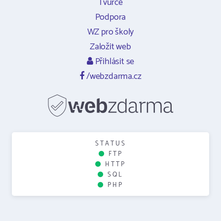
Tvůrce
Podpora
WZ pro školy
Založit web
Přihlásit se
/webzdarma.cz
STATUS
FTP
HTTP
SQL
PHP