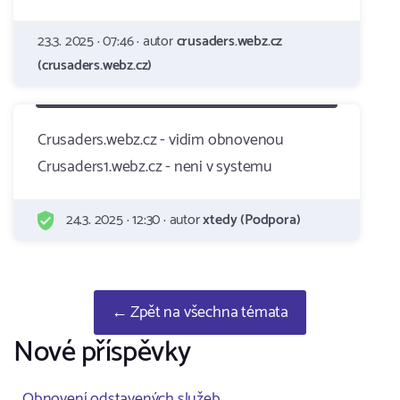
23.3. 2025 · 07:46 · autor
crusaders.webz.cz
(crusaders.webz.cz)
Crusaders.webz.cz - vidim obnovenou
Crusaders1.webz.cz - neni v systemu
24.3. 2025 · 12:30 · autor
xtedy (Podpora)
← Zpět na všechna témata
Nové příspěvky
Obnovení odstavených služeb