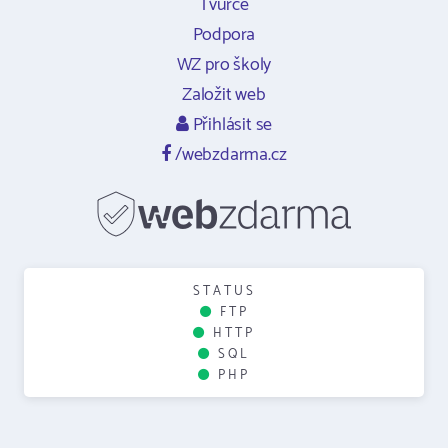
Tvůrce
Podpora
WZ pro školy
Založit web
Přihlásit se
/webzdarma.cz
STATUS
FTP
HTTP
SQL
PHP