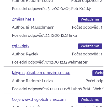
Author:
Radomír Ludva
Počet odpovědí:
2
Poslední odpověď:
23.12.00 02:05
Petr Krátký
Změna hesla
Webzdarma
Author:
Jiří M.Eischmann
Počet odpovědí:
1
Poslední odpověď:
22.12.00 12:21
Jirka
cgi skripty
Webzdarma
Author:
R@dek
Počet odpovědí:
1
Poslední odpověď:
17.12.00 12:13
webmaster
Jakým způsobem omezím přístup
Webzd
Author:
Radomír Ludva
Počet odpov
Poslední odpověď:
16.12.00 00:28
Luboš Brát - Web Se
Co je www.theglobalname.com
Webzdarma