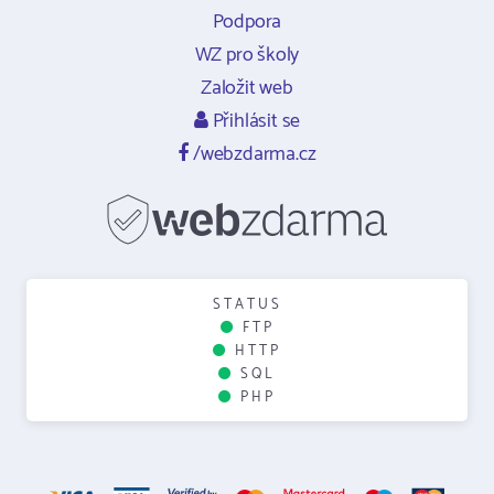
Podpora
WZ pro školy
Založit web
Přihlásit se
/webzdarma.cz
STATUS
FTP
HTTP
SQL
PHP