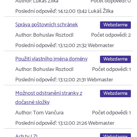
Author:
Lukáš Žilka
Počet odpovědí:
0
Poslední odpověď:
14.12.00 13:42
Lukáš Žilka
Správa poštovních schránek
Webzdarma
Author:
Bohuslav Roztocil
Počet odpovědí:
2
Poslední odpověď:
13.12.00 21:32
Webmaster
Použití vlastního jména domény
Webzdarma
Author:
Bohuslav Roztocil
Počet odpovědí:
1
Poslední odpověď:
13.12.00 21:31
Webmaster
Možnost odstranění stranky z
Webzdarma
dočasné složky
Author:
Tom Vančura
Počet odpovědí:
1
Poslední odpověď:
13.12.00 21:26
Webmaster
Ach ty LZI
Webzdarma