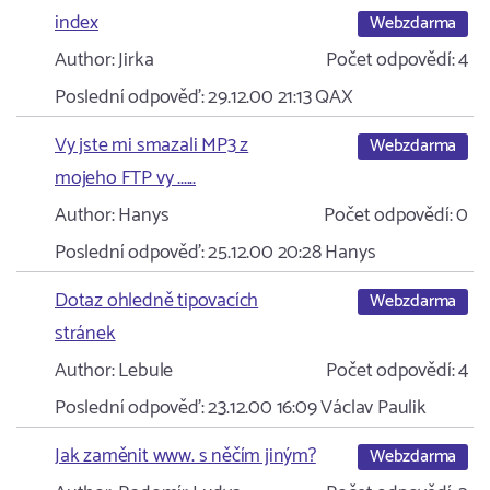
index
Webzdarma
Author:
Jirka
Počet odpovědí:
4
Poslední odpověď:
29.12.00 21:13
QAX
Vy jste mi smazali MP3 z
Webzdarma
mojeho FTP vy ......
Author:
Hanys
Počet odpovědí:
0
Poslední odpověď:
25.12.00 20:28
Hanys
Dotaz ohledně tipovacích
Webzdarma
stránek
Author:
Lebule
Počet odpovědí:
4
Poslední odpověď:
23.12.00 16:09
Václav Paulik
Jak zaměnit www. s něčím jiným?
Webzdarma