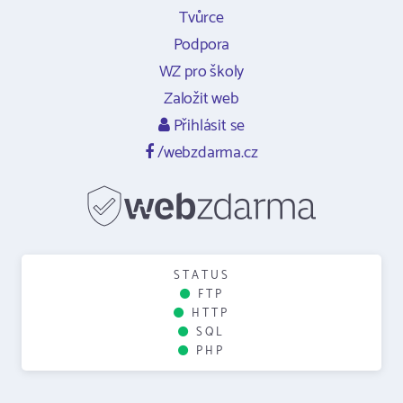
Tvůrce
Podpora
WZ pro školy
Založit web
Přihlásit se
/webzdarma.cz
STATUS
FTP
HTTP
SQL
PHP