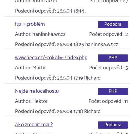
Author:
<b>mira</b>
Počet odpovědí:
7
Poslední odpověď:
26.5.04 18:44
.
ftp -> problém
Podpora
Author:
haninnka.wz.cz
Počet odpovědí:
2
Poslední odpověď:
26.5.04 18:25
haninnka.wz.cz
www.neco.cz/~cokoliv~/index.php
PHP
Author:
Martin
Počet odpovědí:
5
Poslední odpověď:
26.5.04 17:19
Richard
Nejde na localhostu
PHP
Author:
Hektor
Počet odpovědí:
11
Poslední odpověď:
26.5.04 17:18
Richard
Ako zmenit mail?
Podpora