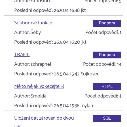
Author:
Athosino
Počet odpovědí:
5
Poslední odpověď:
26.5.04 16:48
jkt
Souborové funkce
Podpora
Author:
Šeby
Počet odpovědí:
1
Poslední odpověď:
26.5.04 16:20
jkt
TRAFIC
Podpora
Author:
schrapnel
Počet odpovědí:
14
Poslední odpověď:
26.5.04 15:42
Sojkovec
Mě to nějak vokecejte :-)
HTML
Author:
Smolda
Počet odpovědí:
4
Poslední odpověď:
26.5.04 15:38
mylan
Uložení dat zároveň do dvou
SQL
DB