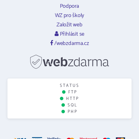
Podpora
WZ pro školy
Založit web
Přihlásit se
/webzdarma.cz
STATUS
FTP
HTTP
SQL
PHP