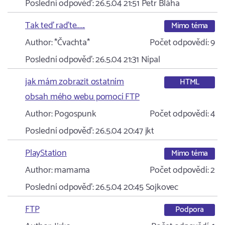
Poslední odpověď:
26.5.04 21:51
Petr Bláha
Tak teď raďte......
Mimo téma
Author:
*Čvachta*
Počet odpovědí:
9
Poslední odpověď:
26.5.04 21:31
Nípal
jak mám zobrazit ostatním
HTML
obsah mého webu pomocí FTP
Author:
Pogospunk
Počet odpovědí:
4
Poslední odpověď:
26.5.04 20:47
jkt
PlayStation
Mimo téma
Author:
mamama
Počet odpovědí:
2
Poslední odpověď:
26.5.04 20:45
Sojkovec
FTP
Podpora