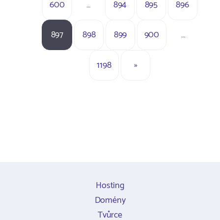
600
…
894
895
896
897
898
899
900
…
1198
»
Hosting
Domény
Tvůrce