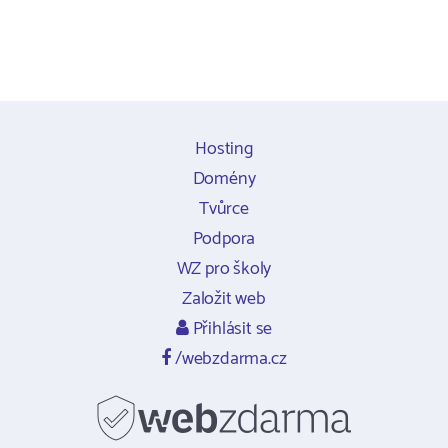
Hosting
Domény
Tvůrce
Podpora
WZ pro školy
Založit web
Přihlásit se
/webzdarma.cz