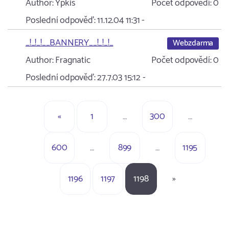
Author:
Ypkis
Počet odpovědí:
0
Poslední odpověď:
11.12.04 11:31
-
_!_!_!__BANNERY__!_!_!_
Webzdarma
Author:
Fragnatic
Počet odpovědí:
0
Poslední odpověď:
27.7.03 15:12
-
«
1
…
300
…
600
…
899
…
1195
1196
1197
1198
»