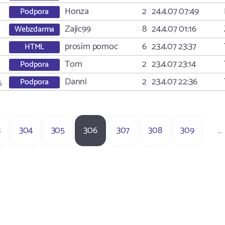
Honza
2
24.4.07 07:49
Podpora
Zajic99
8
24.4.07 01:16
Webzdarma
prosím pomoc
6
23.4.07 23:37
HTML
Tom
2
23.4.07 23:14
Podpora
.
Danni
2
23.4.07 22:36
Podpora
3
304
305
306
307
308
309
…