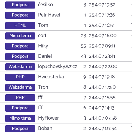
česílko
3
25.4.07 19:52
Podpora
Petr Havel
1
25.4.07 17:36
Podpora
Tom
1
25.4.07 16:51
HTML
cort
23
25.4.07 16:00
Mimo téma
Miky
55
25.4.07 09:11
Podpora
Daniel
43
24.4.07 23:41
Podpora
lopuchovsky.wz.cz
2
24.4.07 22:00
Webzdarma
Hwebsterka
9
24.4.07 19:18
PHP
Tron
8
24.4.07 17:50
Webzdarma
fff
7
24.4.07 15:55
PHP
fff
6
24.4.07 14:13
Podpora
MyFlower
3
24.4.07 07:58
Mimo téma
Boban
2
24.4.07 07:54
Podpora