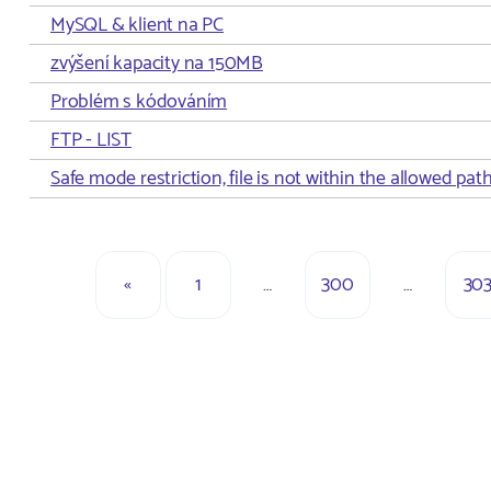
MySQL & klient na PC
zvýšení kapacity na 150MB
Problém s kódováním
FTP - LIST
Safe mode restriction, file is not within the allowed path
«
1
…
300
…
30