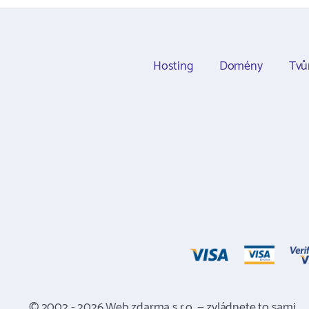
Hosting
Domény
Tvů
© 2002 - 2026 Web zdarma s.r.o. — zvládnete to sami