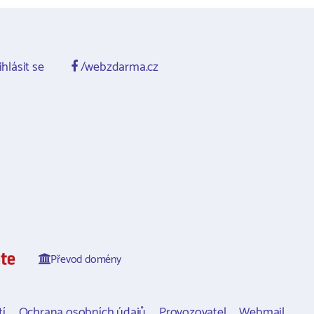
ihlásit se
/webzdarma.cz
Převod domény
í
Ochrana osobních údajů
Provozovatel
Webmail