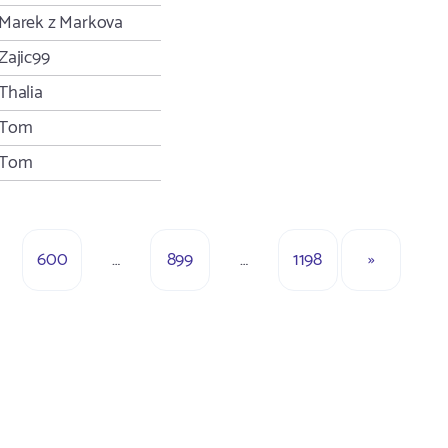
Marek z Markova
Zajic99
Thalia
Tom
Tom
600
…
899
…
1198
»