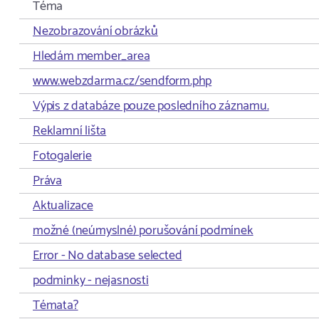
Téma
Nezobrazování obrázků
Hledám member_area
www.webzdarma.cz/sendform.php
Výpis z databáze pouze posledního záznamu.
Reklamní lišta
Fotogalerie
Práva
Aktualizace
možné (neúmyslné) porušování podmínek
Error - No database selected
podminky - nejasnosti
Témata?