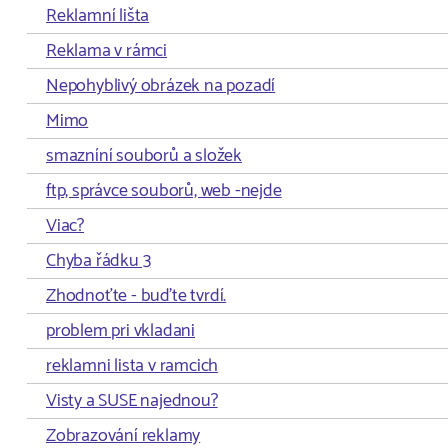
Reklamní lišta
Reklama v rámci
Nepohyblivý obrázek na pozadí
Mimo
smazníní souborů a složek
ftp, správce souborů, web -nejde
Viac?
Chyba řádku 3
Zhodnoťte - buďte tvrdí.
problem pri vkladani
reklamni lista v ramcich
Visty a SUSE najednou?
Zobrazování reklamy