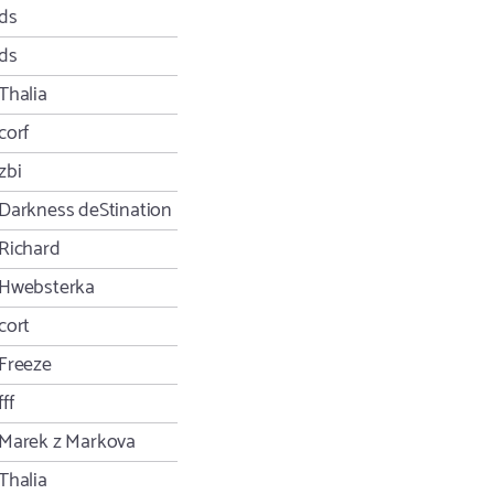
ds
ds
Thalia
corf
zbi
Darkness deStination
Richard
Hwebsterka
cort
Freeze
fff
Marek z Markova
Thalia