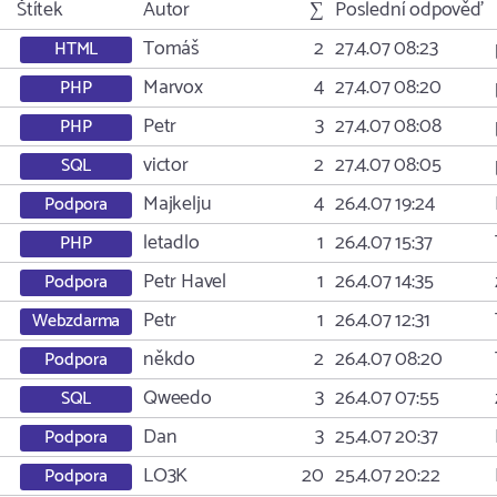
Štítek
Autor
∑
Poslední odpověď
Tomáš
2
27.4.07 08:23
HTML
Marvox
4
27.4.07 08:20
PHP
Petr
3
27.4.07 08:08
PHP
victor
2
27.4.07 08:05
SQL
Majkelju
4
26.4.07 19:24
Podpora
letadlo
1
26.4.07 15:37
PHP
Petr Havel
1
26.4.07 14:35
Podpora
Petr
1
26.4.07 12:31
Webzdarma
někdo
2
26.4.07 08:20
Podpora
Qweedo
3
26.4.07 07:55
SQL
Dan
3
25.4.07 20:37
Podpora
LO3K
20
25.4.07 20:22
Podpora