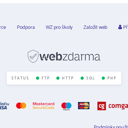
rce
Podpora
WZ pro školy
Založit web
Př
STATUS
FTP
HTTP
SQL
PHP
Podmínky použit