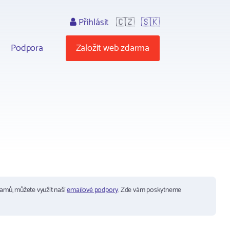
Přihlásit
🇨🇿
🇸🇰
Podpora
Založit web zdarma
ramů, můžete využít naší
emailové podpory
. Zde vám poskytneme