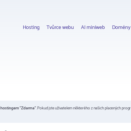
Hosting
Tvůrce webu
AI miniweb
Domény
m
hostingem "Zdarma"
. Pokud jste uživatelem některého z našich placených prog