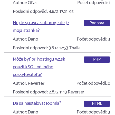
Author:
Oťas
Počet odpovědí:
1
Poslední odpověď:
4.8.12 17:21
Kit
Nejde spravca suborov, kde je
Podpora
moja stranka?
Author:
Dano
Počet odpovědí:
3
Poslední odpověď:
3.8.12 12:53
Thalia
Môže byť pri hostingu wz.sk
PHP
použitá SQL od iného
poskytovateľa?
Author:
Reverser
Počet odpovědí:
2
Poslední odpověď:
2.8.12 11:13
Reverser
Da sa naistalovat Joomla?
HTML
Author:
Dano
Počet odpovědí:
3