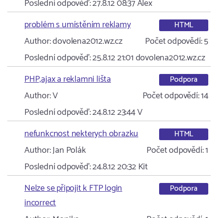
Poslední odpověď:
27.8.12 08:37
Alex
problém s umístěním reklamy
HTML
Author:
dovolena2012.wz.cz
Počet odpovědí:
5
Poslední odpověď:
25.8.12 21:01
dovolena2012.wz.cz
PHP,ajax a reklamni lišta
Podpora
Author:
V
Počet odpovědí:
14
Poslední odpověď:
24.8.12 23:44
V
nefunkcnost nekterych obrazku
HTML
Author:
Jan Polák
Počet odpovědí:
1
Poslední odpověď:
24.8.12 20:32
Kit
Nelze se připojit k FTP login
Podpora
incorrect