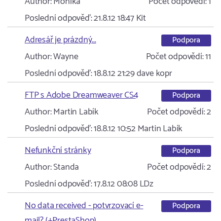
Author:
Monika
Počet odpovědí:
1
Poslední odpověď:
21.8.12 18:47
Kit
Adresář je prázdný...
Podpora
Author:
Wayne
Počet odpovědí:
11
Poslední odpověď:
18.8.12 21:29
dave kopr
FTP s Adobe Dreamweaver CS4
Podpora
Author:
Martin Labík
Počet odpovědí:
2
Poslední odpověď:
18.8.12 10:52
Martin Labík
Nefunkční stránky
Podpora
Author:
Standa
Počet odpovědí:
2
Poslední odpověď:
17.8.12 08:08
LDz
No data received - potvrzovací e-
Podpora
mail? (+PrestaShop)