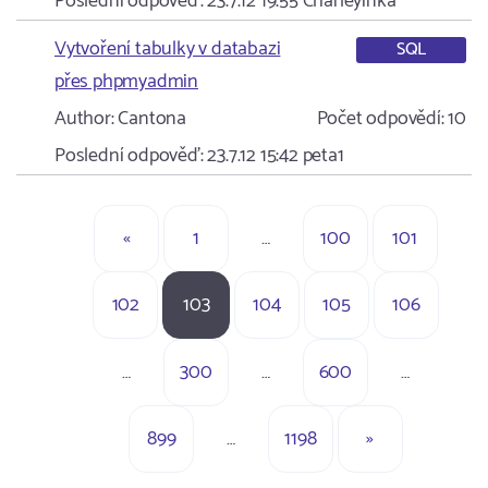
Poslední odpověď:
23.7.12 19:55
Charleyinka
Vytvoření tabulky v databazi
SQL
přes phpmyadmin
Author:
Cantona
Počet odpovědí:
10
Poslední odpověď:
23.7.12 15:42
peta1
«
1
…
100
101
102
103
104
105
106
…
300
…
600
…
899
…
1198
»