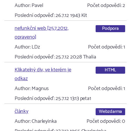
Author:
Pavel
Počet odpovědí:
2
Poslední odpověď:
26.7.12 19:43
Kit
nefunkční web [25.7.2012,
Podpora
opraveno]
Author:
LDz
Počet odpovědí:
1
Poslední odpověď:
25.7.12 20:28
Thalia
Klikatelný div, ve kterém je
HTML
odkaz
Author:
Magnus
Počet odpovědí:
1
Poslední odpověď:
25.7.12 13:13
peta1
články
Webzdarma
Author:
Charleyinka
Počet odpovědí:
0