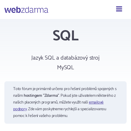
Webzdarma
SQL
Jazyk SQL a databázový stroj
MySQL
Toto fórum je primárně určeno pro řešení problémů spojených s
naším
hostingem "Zdarma"
. Pokud jste uživatelem některého z
našich placených programů, můžete využít naší
emailové
podpory
. Zde vám poskytneme rychlejší a specializovanou
pomoc k řešení vašeho problému.