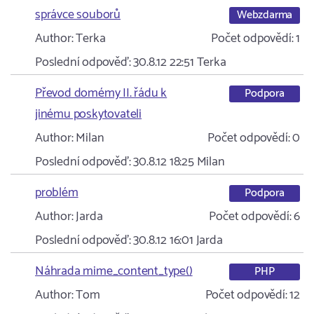
správce souborů
Webzdarma
Author:
Terka
Počet odpovědí:
1
Poslední odpověď:
30.8.12 22:51
Terka
Převod domémy II. řádu k
Podpora
jinému poskytovateli
Author:
Milan
Počet odpovědí:
0
Poslední odpověď:
30.8.12 18:25
Milan
problém
Podpora
Author:
Jarda
Počet odpovědí:
6
Poslední odpověď:
30.8.12 16:01
Jarda
Náhrada mime_content_type()
PHP
Author:
Tom
Počet odpovědí:
12