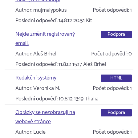
Author:
mujmalypokus
Počet odpovědí:
1
Poslední odpověď:
14.8.12 20:51
Kit
Nejde změnit registrovaný
Podpora
email.
Author:
Aleš Brhel
Počet odpovědí:
0
Poslední odpověď:
11.8.12 15:17
Aleš Brhel
Redakční systémy
HTML
Author:
Veronika M.
Počet odpovědí:
1
Poslední odpověď:
10.8.12 13:19
Thalia
Obrázky se nezobrazují na
Podpora
webové stránce
Author:
Lucie
Počet odpovědí:
1