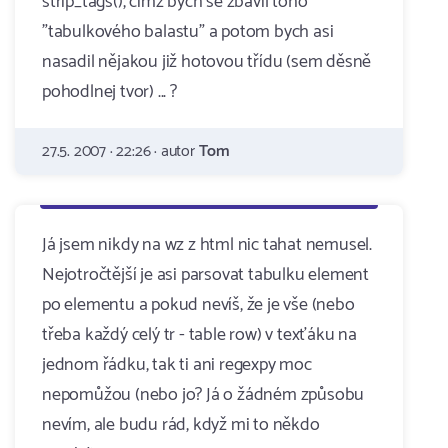
strip_tags(), čímž bych se zbavil toho
"tabulkového balastu" a potom bych asi
nasadil nějakou již hotovou třídu (sem děsně
pohodlnej tvor) ... ?
27.5. 2007 · 22:26 · autor
Tom
Já jsem nikdy na wz z html nic tahat nemusel.
Nejotročtější je asi parsovat tabulku element
po elementu a pokud nevíš, že je vše (nebo
třeba každý celý tr - table row) v texťáku na
jednom řádku, tak ti ani regexpy moc
nepomůžou (nebo jo? Já o žádném způsobu
nevím, ale budu rád, když mi to někdo