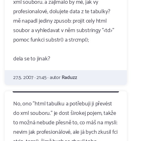
xml souboru. a zajimalo by mě, jak vy
profesionalové, dolujete data z te tabulky?
mě napadl jediny zpusob: projit cely html
soubor a vyhledavat v něm substringy "<td>"
pomoc funkci substr() a strcmp();
dela se to jinak?
27.5. 2007 · 21:45 · autor
Raduzz
No, ono "html tabulku a potřebuji ji převést
do xml souboru." je dost širokej pojem, takže
to možná nebude přesně to, co máš na mysli:
nevim jak profesionálové, ale já bych zkusil fci