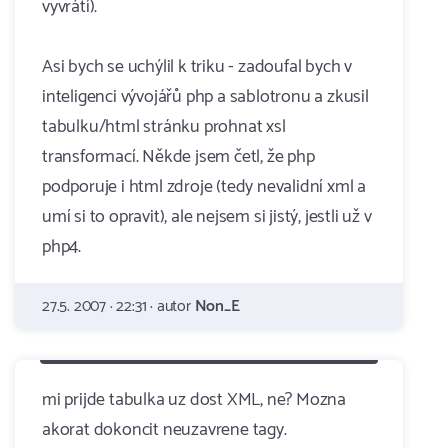
vyvrátí).
Asi bych se uchýlil k triku - zadoufal bych v
inteligenci vývojářů php a sablotronu a zkusil
tabulku/html stránku prohnat xsl
transformací. Někde jsem četl, že php
podporuje i html zdroje (tedy nevalidní xml a
umí si to opravit), ale nejsem si jistý, jestli už v
php4.
27.5. 2007 · 22:31 · autor
Non_E
mi prijde tabulka uz dost XML, ne? Mozna
akorat dokoncit neuzavrene tagy.