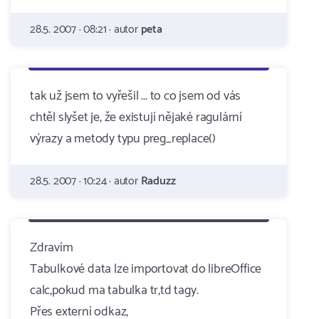
28.5. 2007 · 08:21 · autor
peta
tak už jsem to vyřešil ... to co jsem od vás
chtěl slyšet je, že existují nějaké ragulární
výrazy a metody typu preg_replace()
28.5. 2007 · 10:24 · autor
Raduzz
Zdravím
Tabulkové data lze importovat do libreOffice
calc,pokud ma tabulka tr,td tagy.
Přes externí odkaz,