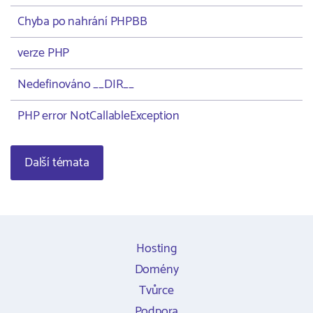
Chyba po nahrání PHPBB
verze PHP
Nedefinováno __DIR__
PHP error NotCallableException
Další témata
Hosting
Domény
Tvůrce
Podpora