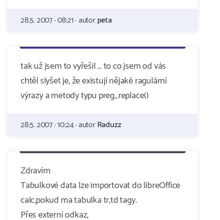
28.5. 2007 · 08:21 · autor
peta
tak už jsem to vyřešil ... to co jsem od vás
chtěl slyšet je, že existují nějaké ragulární
výrazy a metody typu preg_replace()
28.5. 2007 · 10:24 · autor
Raduzz
Zdravím
Tabulkové data lze importovat do libreOffice
calc,pokud ma tabulka tr,td tagy.
Přes externí odkaz,