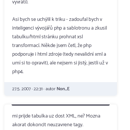
vyvrátí).
Asi bych se uchýlil k triku - zadoufal bych v
inteligenci vývojářů php a sablotronu a zkusil
tabulku/html stránku prohnat xsl
transformací. Někde jsem četl, že php
podporuje i html zdroje (tedy nevalidní xml a
umí si to opravit), ale nejsem si jistý, jestli už v
php4.
27.5. 2007 · 22:31 · autor
Non_E
mi prijde tabulka uz dost XML, ne? Mozna
akorat dokoncit neuzavrene tagy.