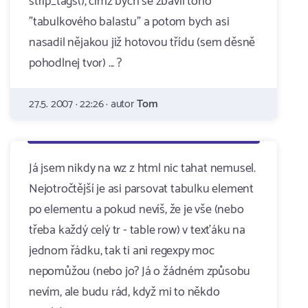
strip_tags(), čímž bych se zbavil toho
"tabulkového balastu" a potom bych asi
nasadil nějakou již hotovou třídu (sem děsně
pohodlnej tvor) ... ?
27.5. 2007 · 22:26 · autor
Tom
Já jsem nikdy na wz z html nic tahat nemusel.
Nejotročtější je asi parsovat tabulku element
po elementu a pokud nevíš, že je vše (nebo
třeba každý celý tr - table row) v texťáku na
jednom řádku, tak ti ani regexpy moc
nepomůžou (nebo jo? Já o žádném způsobu
nevím, ale budu rád, když mi to někdo