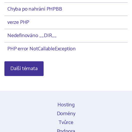
Chyba po nahrání PHPBB
verze PHP
Nedefinováno __DIR__
PHP error NotCallableException
Další témata
Hosting
Domény
Tvůrce
Podpora