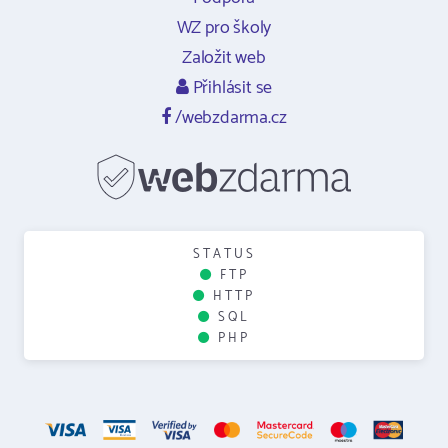
WZ pro školy
Založit web
Přihlásit se
/webzdarma.cz
STATUS
FTP
HTTP
SQL
PHP