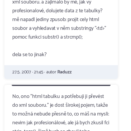
xml souboru. a zajimalo by mě, jak vy
profesionalové, dolujete data z te tabulky?
mě napadl jediny zpusob: projit cely html
soubor a vyhledavat v něm substringy "<td>"
pomoc funkci substr() a strcmp();
dela se to jinak?
27.5. 2007 · 21:45 · autor
Raduzz
No, ono "html tabulku a potřebuji ji převést
do xml souboru." je dost širokej pojem, takže
to možná nebude přesně to, co máš na mysli:
nevim jak profesionálové, ale já bych zkusil fci