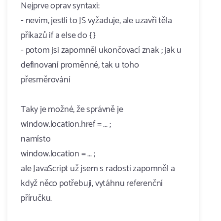
Nejprve oprav syntaxi:
- nevim, jestli to JS vyžaduje, ale uzavři těla
příkazů if a else do { }
- potom jsi zapomněl ukončovací znak ; jak u
definovaní proměnné, tak u toho
přesměrování
Taky je možné, že správně je
window.location.href = ... ;
namísto
window.location = ... ;
ale JavaScript už jsem s radostí zapomněl a
když něco potřebuji, vytáhnu referenční
příručku.