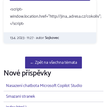
<script>
window.location.href="http://jina_adresa.cz/cokoliv";
</script>
13.4. 2023 · 11:27 · autor
Sojkovec
← Zpět na všechna témata
Nové příspěvky
Nasazení chatbota Microsoft Copilot Studio
Smazani stranek