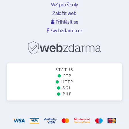
WZ pro školy
Založit web
Přihlásit se
/webzdarma.cz
STATUS
FTP
HTTP
SQL
PHP