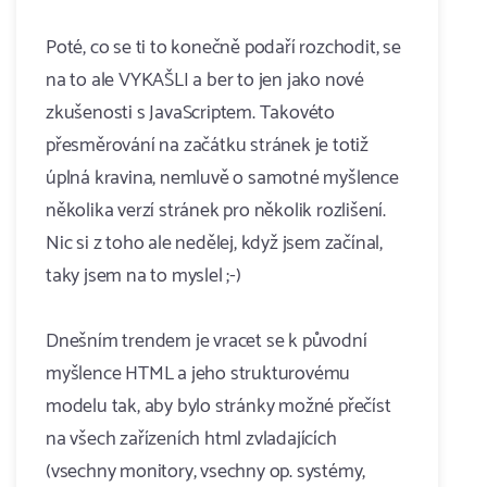
Poté, co se ti to konečně podaří rozchodit, se
na to ale VYKAŠLI a ber to jen jako nové
zkušenosti s JavaScriptem. Takovéto
přesměrování na začátku stránek je totiž
úplná kravina, nemluvě o samotné myšlence
několika verzí stránek pro několik rozlišení.
Nic si z toho ale nedělej, když jsem začínal,
taky jsem na to myslel ;-)
Dnešním trendem je vracet se k původní
myšlence HTML a jeho strukturovému
modelu tak, aby bylo stránky možné přečíst
na všech zařízeních html zvladajících
(vsechny monitory, vsechny op. systémy,