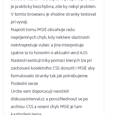
je prakticky bezchybna, zde by nebyl problem.
V tomto browseru je vhodne stranky testovat
pri vyvoji.
Naproti tomu MSIE obsahuje radu
neprijemnych chyb, kdy nektere vlastnosti
neintrepretuje vubec a jine interpretuje
spatne (a to hovorim o aktualni verzi 6.0).
Nastesti existuji triky pomoci kterych lze pri
zachovani korektniho CSS donutit i MSIE aby
formatovalo stranky tak jak potrebujeme.
Poslední verze
Urcite vam doporucuji navstivit
diskuse.interval.cz a porozhlednout se po
archivu. CSS a reseni chyb MSIE je tam
kazdodeni tema.