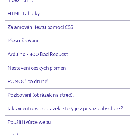
index.html )
HTML Tabulky
Zalamování textu pomocí CSS
Přesměrování
Arduino - 400 Bad Request
Nastavení českých písmen
POMOC! po druhé!
Pozicování (obrázek na střed).
Jak vycentrovat obrazek, ktery je v prikazu absolute ?
Použití tvůrce webu