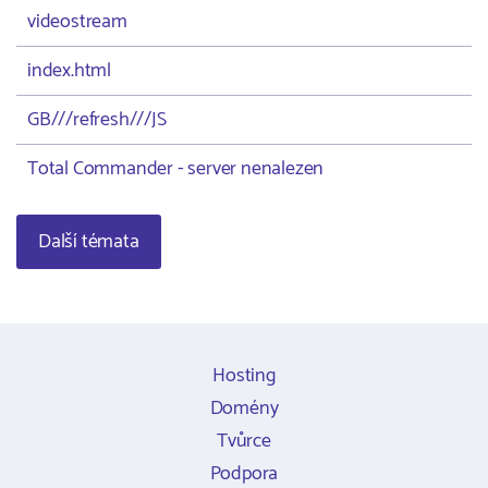
videostream
index.html
GB///refresh///JS
Total Commander - server nenalezen
Další témata
Hosting
Domény
Tvůrce
Podpora