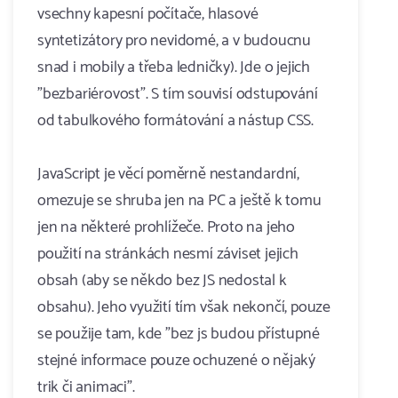
vsechny kapesní počítače, hlasové
syntetizátory pro nevidomé, a v budoucnu
snad i mobily a třeba ledničky). Jde o jejich
"bezbariérovost". S tím souvisí odstupování
od tabulkového formátování a nástup CSS.
JavaScript je věcí poměrně nestandardní,
omezuje se shruba jen na PC a ještě k tomu
jen na některé prohlížeče. Proto na jeho
použití na stránkách nesmí záviset jejich
obsah (aby se někdo bez JS nedostal k
obsahu). Jeho využití tím však nekončí, pouze
se použije tam, kde "bez js budou přístupné
stejné informace pouze ochuzené o nějaký
trik či animaci".