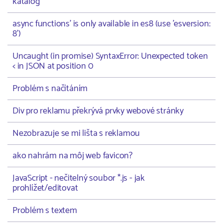
katalog
async functions' is only available in es8 (use 'esversion:
8')
Uncaught (in promise) SyntaxError: Unexpected token
< in JSON at position 0
Problém s načítáním
Div pro reklamu překrývá prvky webové stránky
Nezobrazuje se mi lišta s reklamou
ako nahrám na môj web favicon?
JavaScript - nečitelný soubor *.js - jak
prohlížet/editovat
Problém s textem