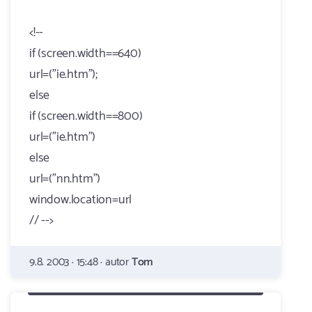
<!--
if (screen.width==640)
url=("ie.htm");
else
if (screen.width==800)
url=("ie.htm")
else
url=("nn.htm")
window.location=url
// -->
9.8. 2003 · 15:48 · autor
Tom