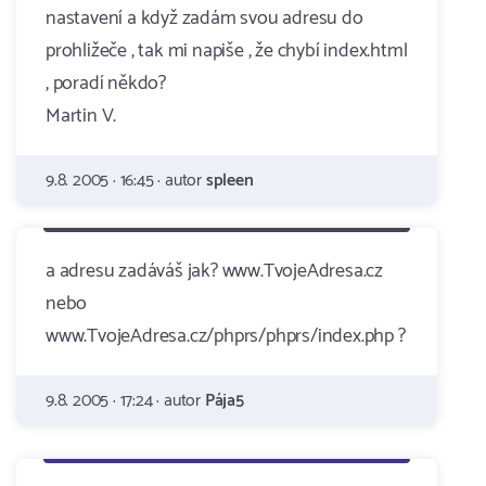
nastavení a když zadám svou adresu do
prohližeče , tak mi napiše , že chybí index.html
, poradí někdo?
Martin V.
9.8. 2005 · 16:45 · autor
spleen
a adresu zadáváš jak? www.TvojeAdresa.cz
nebo
www.TvojeAdresa.cz/phprs/phprs/index.php ?
9.8. 2005 · 17:24 · autor
Pája5