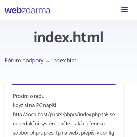
Webzdarma
index.html
Fórum podpory
→ index.html
Prosím o radu ,
když si na PC napiši
http://localhost/phprs/phprs/index.php tak se
mi redakční systém načte , takže přenesu
soubor phprs přes ftp na web , přepíši v config