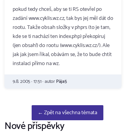
pokud tedy chceš, aby se ti RS otevřel po
zadání www.cyklis.wz.cz, tak bys jej měl dát do
rootu. Takže obsah složky v phprs (to je tam,
kde se ti nachází ten index.php) překopíruj
(jen obsah!) do rootu (www.cyklis.wz.cz/). Ale
jak jak jsem říkal, obávám se, že to bude chtít
instalaci přímo na wz.
9.8. 2005 · 17:51 · autor
Pája5
← Zpět na všechna témata
Nové příspěvky