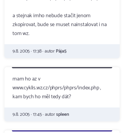
a stejnak imho nebude stačit jenom
zkopírovat, bude se muset nainstalovat i na
tom wz.
9.8. 2005 · 17:38 · autor
Pája5
mam ho az v
www.cyklis.wz.cz/phprs/phprs/index.php ,
kam bych ho měl tedy dát?
9.8. 2005 · 17:45 · autor
spleen