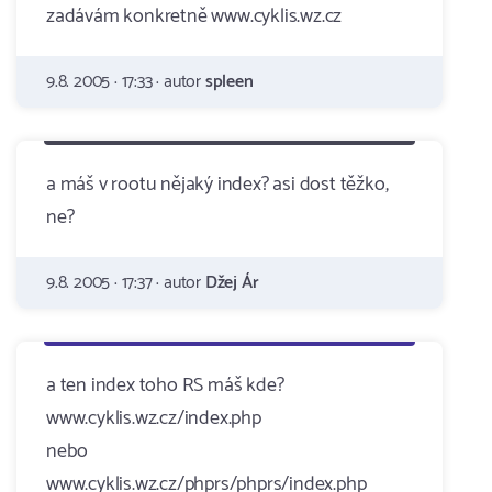
zadávám konkretně www.cyklis.wz.cz
9.8. 2005 · 17:33 · autor
spleen
a máš v rootu nějaký index? asi dost těžko,
ne?
9.8. 2005 · 17:37 · autor
Džej Ár
a ten index toho RS máš kde?
www.cyklis.wz.cz/index.php
nebo
www.cyklis.wz.cz/phprs/phprs/index.php