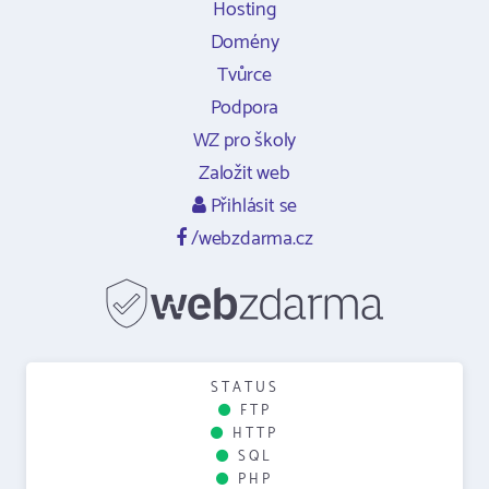
Hosting
Domény
Tvůrce
Podpora
WZ pro školy
Založit web
Přihlásit se
/webzdarma.cz
STATUS
FTP
HTTP
SQL
PHP