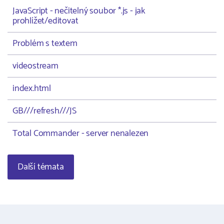
JavaScript - nečitelný soubor *.js - jak
prohlížet/editovat
Problém s textem
videostream
index.html
GB///refresh///JS
Total Commander - server nenalezen
Další témata