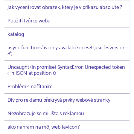
Jak vycentrovat obrazek, ktery je v prikazu absolute ?
Použití tvůrce webu
katalog
async functions' is only available in es8 (use 'esversion:
8')
Uncaught (in promise) SyntaxError: Unexpected token
< in JSON at position 0
Problém s načítáním
Div pro reklamu překrývá prvky webové stránky
Nezobrazuje se mi lišta s reklamou
ako nahrám na môj web favicon?