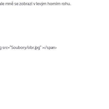
 ale mně se zobrazí v levým horním rohu.
g src="Soubory/obr.jpg" ></span>