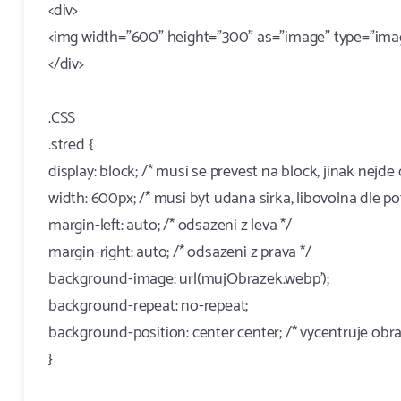
<div>
<img width="600" height="300" as="image" type="image
</div>
.CSS
.stred {
display: block; /* musi se prevest na block, jinak nejde
width: 600px; /* musi byt udana sirka, libovolna dle po
margin-left: auto; /* odsazeni z leva */
margin-right: auto; /* odsazeni z prava */
background-image: url(mujObrazek.webp');
background-repeat: no-repeat;
background-position: center center; /* vycentruje obra
}