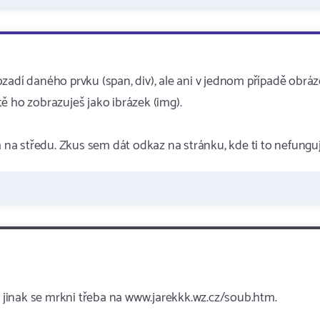
zadí daného prvku (span, div), ale ani v jednom případě obrá
ě ho zobrazuješ jako ibrázek (img).
a středu. Zkus sem dát odkaz na stránku, kde ti to nefunguj
le jinak se mrkni třeba na www.jarekkk.wz.cz/soub.htm.