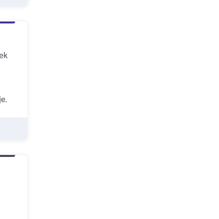
zek
e.