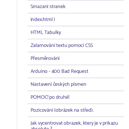
Smazani stranek
index.html )
HTML Tabulky
Zalamování textu pomocí CSS
Přesměrování
Arduino - 400 Bad Request
Nastavení českých písmen
POMOC! po druhé!
Pozicování (obrázek na střed).
Jak vycentrovat obrazek, ktery je v prikazu