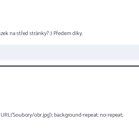
ek na střed stránky? :) Předem díky.
 URL('Soubory/obr.jpg'); background-repeat: no-repeat;