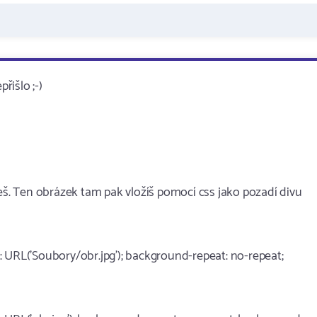
řišlo ;-)
ješ. Ten obrázek tam pak vložíš pomocí css jako pozadí divu
 URL('Soubory/obr.jpg'); background-repeat: no-repeat;