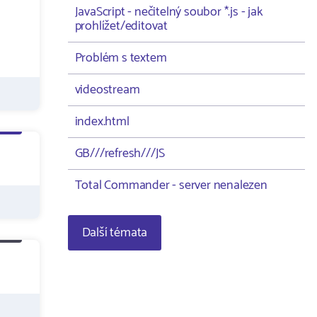
JavaScript - nečitelný soubor *.js - jak
prohlížet/editovat
Problém s textem
videostream
index.html
GB///refresh///JS
Total Commander - server nenalezen
Další témata