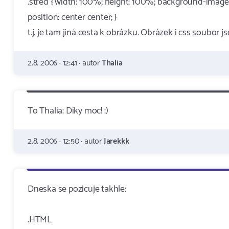
.stred { width: 100%; height: 100%; background-image:
position: center center; }
t.j. je tam jiná cesta k obrázku. Obrázek i css soubor j
2.8. 2006 · 12:41 · autor
Thalia
To Thalia: Díky moc! :)
2.8. 2006 · 12:50 · autor
Jarekkk
Dneska se pozicuje takhle:
.HTML