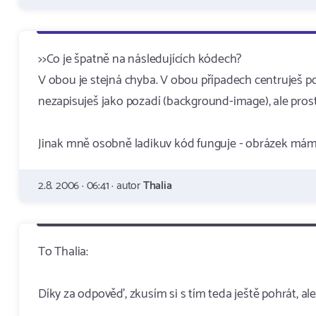
>>Co je špatně na následujících kódech?
V obou je stejná chyba. V obou případech centruješ po
nezapisuješ jako pozadí (background-image), ale prost
Jinak mně osobně ladikuv kód funguje - obrázek mám n
2.8. 2006 · 06:41 · autor
Thalia
To Thalia:
Díky za odpověď, zkusím si s tím teda ještě pohrát, a