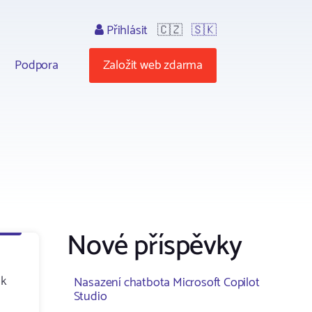
Přihlásit
🇨🇿
🇸🇰
Podpora
Založit web zdarma
Nové příspěvky
ik
Nasazení chatbota Microsoft Copilot
Studio