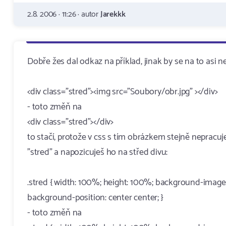
2.8. 2006 · 11:26 · autor
Jarekkk
Dobře žes dal odkaz na příklad, jinak by se na to asi nep
<div class="stred"><img src="Soubory/obr.jpg" ></div>
- toto změň na
<div class="stred"></div>
to stačí, protože v css s tím obrázkem stejně nepracu
"stred" a napozicuješ ho na střed divu:
.stred { width: 100%; height: 100%; background-image:
background-position: center center; }
- toto změň na