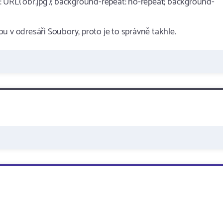
 URL('obr.jpg'); background-repeat: no-repeat; background-
sou v odresáři Soubory, proto je to správně takhle.