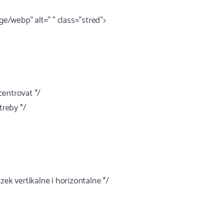
/webp" alt=" " class="stred">
 centrovat */
treby */
zek vertikalne i horizontalne */