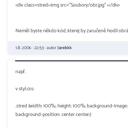
<div class=stred><img src="Soubory/obr.jpg" ></div>
Neměl byste někdo kód, kterej by zaručeně hodil obráz
1.8. 2006 · 22:53 · autor
Jarekkk
např.
v styl.css:
.stred {width: 100%; height: 100%; background-image:
background-position: center center;}