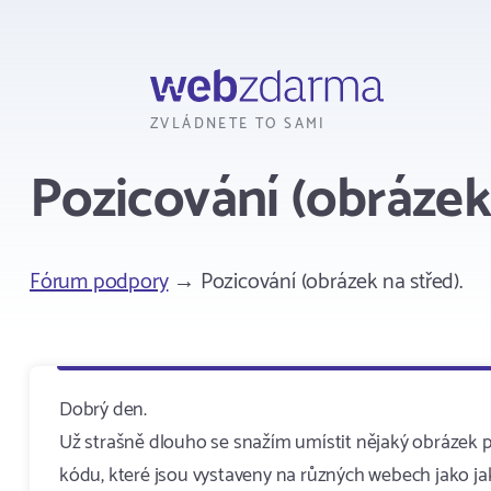
Webzdarma
ZVLÁDNETE TO SAMI
Pozicování (obrázek 
Fórum podpory
→ Pozicování (obrázek na střed).
Dobrý den.
Už strašně dlouho se snažím umístit nějaký obrázek př
kódu, které jsou vystaveny na různých webech jako jak