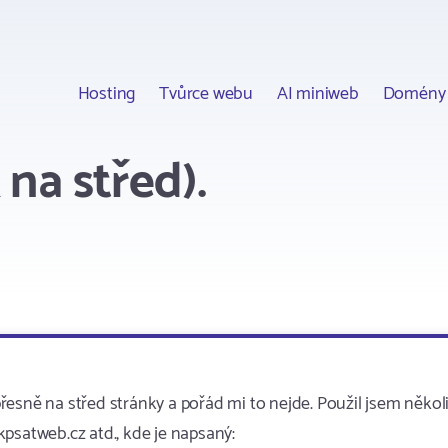
Hosting
Tvůrce webu
AI miniweb
Domény
na střed).
esně na střed stránky a pořád mi to nejde. Použil jsem někol
psatweb.cz atd., kde je napsaný: