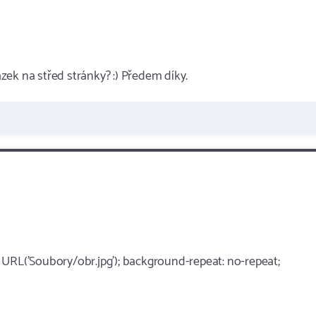
ek na střed stránky? :) Předem díky.
 URL('Soubory/obr.jpg'); background-repeat: no-repeat;