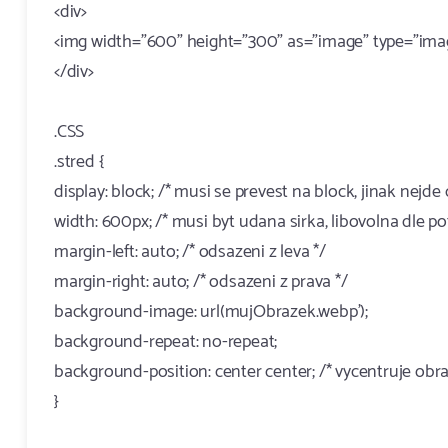
<div>
<img width="600" height="300" as="image" type="image
</div>
.CSS
.stred {
display: block; /* musi se prevest na block, jinak nejde
width: 600px; /* musi byt udana sirka, libovolna dle po
margin-left: auto; /* odsazeni z leva */
margin-right: auto; /* odsazeni z prava */
background-image: url(mujObrazek.webp');
background-repeat: no-repeat;
background-position: center center; /* vycentruje obra
}