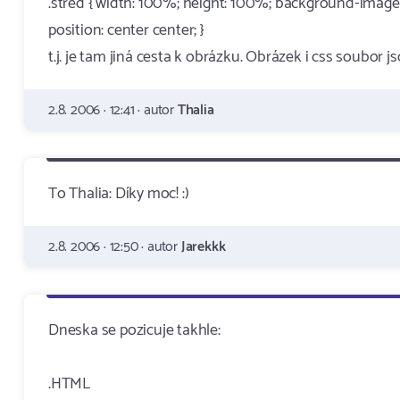
.stred { width: 100%; height: 100%; background-image:
position: center center; }
t.j. je tam jiná cesta k obrázku. Obrázek i css soubor j
2.8. 2006 · 12:41 · autor
Thalia
To Thalia: Díky moc! :)
2.8. 2006 · 12:50 · autor
Jarekkk
Dneska se pozicuje takhle:
.HTML