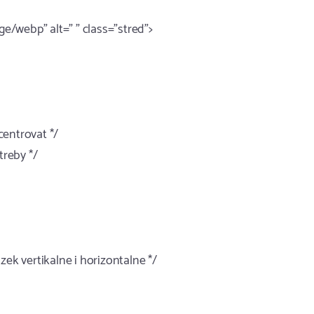
/webp" alt=" " class="stred">
 centrovat */
treby */
zek vertikalne i horizontalne */