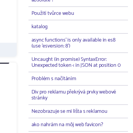
absolute ?
Použití tvůrce webu
katalog
async functions' is only available in es8
(use 'esversion: 8')
Uncaught (in promise) SyntaxError:
Unexpected token < in JSON at position 0
Problém s načítáním
Div pro reklamu překrývá prvky webové
stránky
Nezobrazuje se mi lišta s reklamou
ako nahrám na môj web favicon?