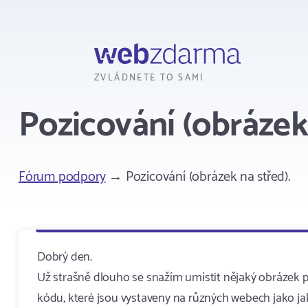
Webzdarma
ZVLÁDNETE TO SAMI
Pozicování (obrázek 
Fórum podpory
→ Pozicování (obrázek na střed).
Dobrý den.
Už strašně dlouho se snažím umístit nějaký obrázek př
kódu, které jsou vystaveny na různých webech jako jak