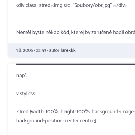
<div class=stred><img src="Soubory/obr.jpg" ></div>
Neměl byste někdo kód, kterej by zaručeně hodil obráz
1.8. 2006 · 22:53 · autor
Jarekkk
např.
v styl.css:
.stred {width: 100%; height: 100%; background-image:
background-position: center center;}