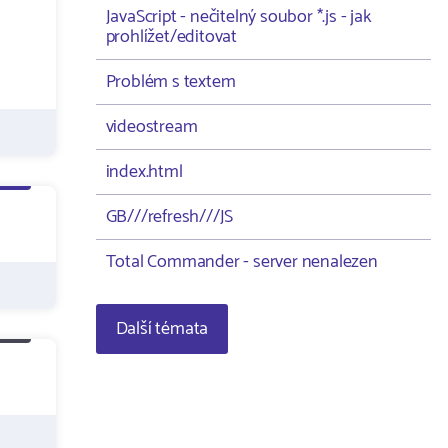
JavaScript - nečitelný soubor *.js - jak
prohlížet/editovat
Problém s textem
videostream
index.html
GB///refresh///JS
Total Commander - server nenalezen
Další témata