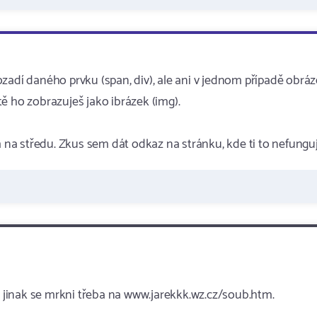
zadí daného prvku (span, div), ale ani v jednom případě obrá
ě ho zobrazuješ jako ibrázek (img).
a středu. Zkus sem dát odkaz na stránku, kde ti to nefunguj
le jinak se mrkni třeba na www.jarekkk.wz.cz/soub.htm.