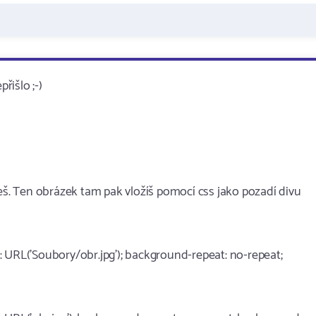
řišlo ;-)
ješ. Ten obrázek tam pak vložíš pomocí css jako pozadí divu
 URL('Soubory/obr.jpg'); background-repeat: no-repeat;