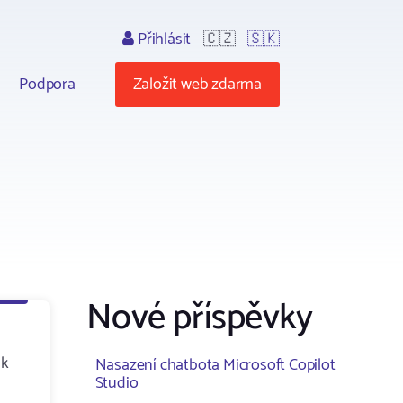
Přihlásit
🇨🇿
🇸🇰
Podpora
Založit web zdarma
Nové příspěvky
ik
Nasazení chatbota Microsoft Copilot
Studio