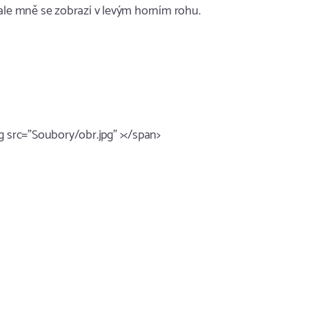
 ale mně se zobrazí v levým horním rohu.
g src="Soubory/obr.jpg" ></span>