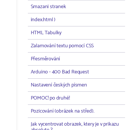
Smazani stranek
index.html )
HTML Tabulky
Zalamování textu pomocí CSS
Přesměrování
Arduino - 400 Bad Request
Nastavení českých písmen
POMOC! po druhé!
Pozicování (obrázek na střed).
Jak vycentrovat obrazek, ktery je v prikazu