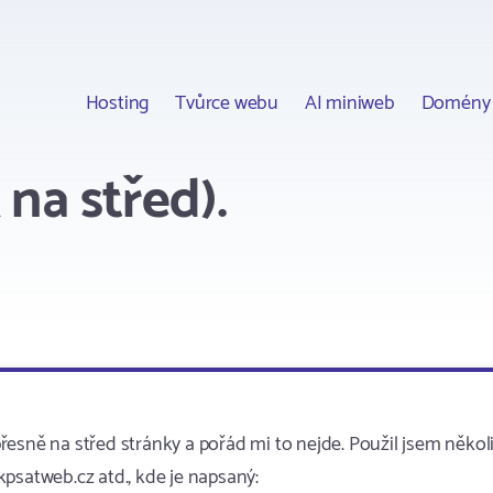
Hosting
Tvůrce webu
AI miniweb
Domény
na střed).
esně na střed stránky a pořád mi to nejde. Použil jsem někol
psatweb.cz atd., kde je napsaný: