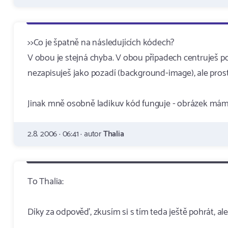
>>Co je špatně na následujících kódech?
V obou je stejná chyba. V obou případech centruješ po
nezapisuješ jako pozadí (background-image), ale prost
Jinak mně osobně ladikuv kód funguje - obrázek mám n
2.8. 2006 · 06:41 · autor
Thalia
To Thalia:
Díky za odpověď, zkusím si s tím teda ještě pohrát, a