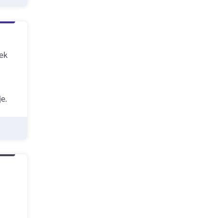
zek
e.