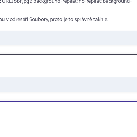
 URL('obr.jpg'); background-repeat: no-repeat; background-
sou v odresáři Soubory, proto je to správně takhle.