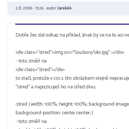
2.8. 2006 · 11:26 · autor
Jarekkk
Dobře žes dal odkaz na příklad, jinak by se na to asi nep
<div class="stred"><img src="Soubory/obr.jpg" ></div>
- toto změň na
<div class="stred"></div>
to stačí, protože v css s tím obrázkem stejně nepracu
"stred" a napozicuješ ho na střed divu:
.stred { width: 100%; height: 100%; background-image:
background-position: center center; }
- toto změň na