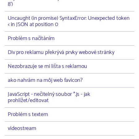
8')
Uncaught (in promise) SyntaxError: Unexpected token
< in JSON at position 0
Problém s načítáním
Div pro reklamu překrývá prvky webové stránky
Nezobrazuje se mi lišta s reklamou
ako nahrám na môj web favicon?
JavaScript - nečitelný soubor *.js - jak
prohlížet/editovat
Problém s textem
videostream