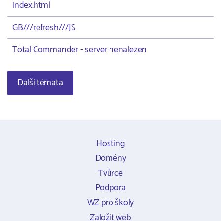
index.html
GB///refresh///JS
Total Commander - server nenalezen
Další témata
Hosting
Domény
Tvůrce
Podpora
WZ pro školy
Založit web