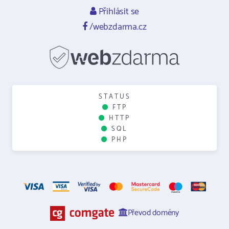
Přihlásit se
/webzdarma.cz
STATUS
FTP
HTTP
SQL
PHP
Převod domény