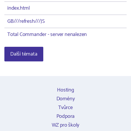
index.html
GB///refresh///JS
Total Commander - server nenalezen
Další témata
Hosting
Domény
Tvůrce
Podpora
WZ pro školy