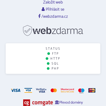
Založit web
Přihlásit se
/webzdarma.cz
STATUS
FTP
HTTP
SQL
PHP
Převod domény