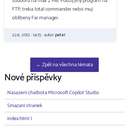
souboru na max 2 MB. Pouzij jiny program na
FTP, treba total commander nebo muj
oblibeny Far manager.
22.6. 2012 · 14:15 · autor
peta1
← Zpět na všechna témata
Nové příspěvky
Nasazení chatbota Microsoft Copilot Studio
Smazani stranek
index.html )