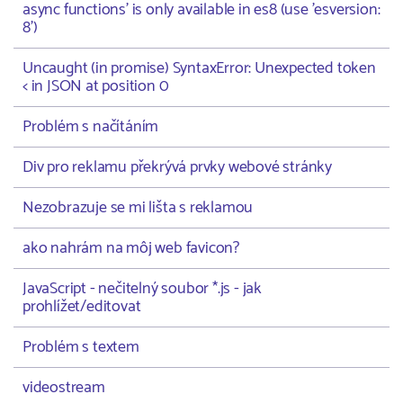
async functions' is only available in es8 (use 'esversion:
8')
Uncaught (in promise) SyntaxError: Unexpected token
< in JSON at position 0
Problém s načítáním
Div pro reklamu překrývá prvky webové stránky
Nezobrazuje se mi lišta s reklamou
ako nahrám na môj web favicon?
JavaScript - nečitelný soubor *.js - jak
prohlížet/editovat
Problém s textem
videostream