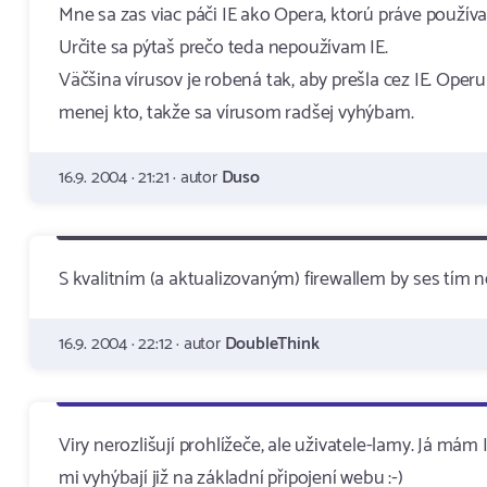
Mne sa zas viac páči IE ako Opera, ktorú práve použív
Určite sa pýtaš prečo teda nepoužívam IE.
Väčšina vírusov je robená tak, aby prešla cez IE. Oper
menej kto, takže sa vírusom radšej vyhýbam.
16.9. 2004 · 21:21 · autor
Duso
S kvalitním (a aktualizovaným) firewallem by ses tím 
16.9. 2004 · 22:12 · autor
DoubleThink
Viry nerozlišují prohlížeče, ale uživatele-lamy. Já má
mi vyhýbají již na základní připojení webu :-)