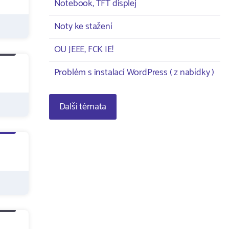
Notebook, TFT displej
Noty ke stažení
OU JEEE, FCK IE!
Problém s instalací WordPress ( z nabídky )
Další témata