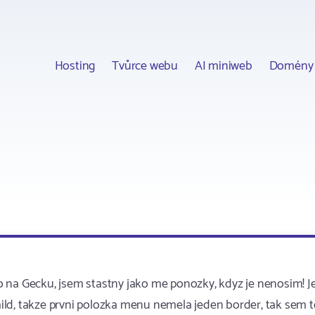
Hosting
Tvůrce webu
AI miniweb
Domény
 na Gecku, jsem stastny jako me ponozky, kdyz je nenosim! Je
child, takze prvni polozka menu nemela jeden border, tak sem 