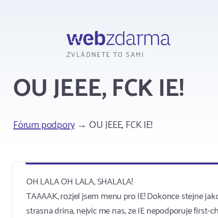
Webzdarma
ZVLÁDNETE TO SAMI
OU JEEE, FCK IE!
Fórum podpory
→ OU JEEE, FCK IE!
OH LALA OH LALA, SHALALA!
TAAAAK, rozjel jsem menu pro IE! Dokonce stejne jako
strasna drina, nejvic me nas
, ze IE nepodporuje first-