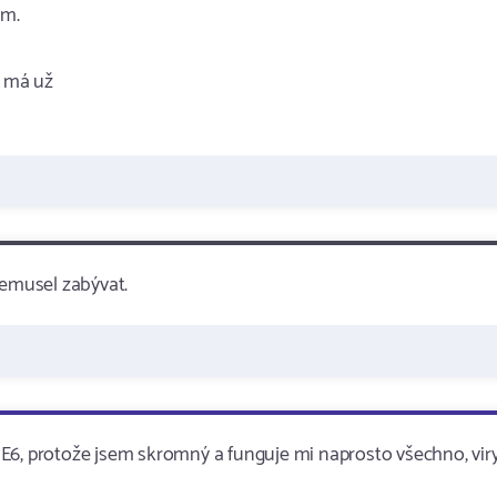
am.
u má už
nemusel zabývat.
m IE6, protože jsem skromný a funguje mi naprosto všechno, vir