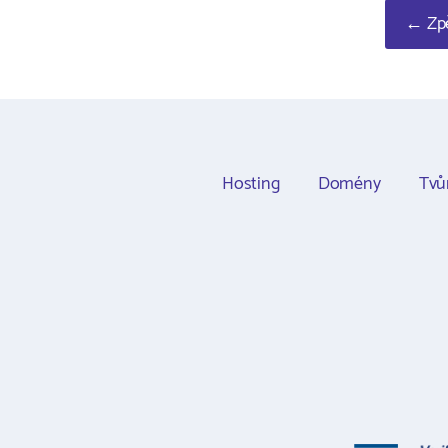
← Zpě
Hosting
Domény
Tvů