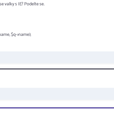
e valky s IE? Podelte se.
eoname, $q->name);