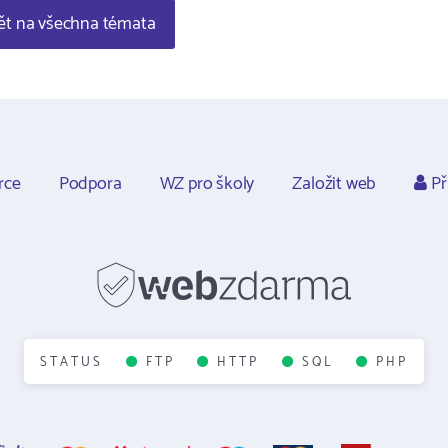
t na všechna témata
rce
Podpora
WZ pro školy
Založit web
Př
STATUS
FTP
HTTP
SQL
PHP