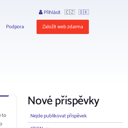
Přihlásit
🇨🇿
🇸🇰
Podpora
Založit web zdarma
Nové příspěvky
 to
Nejde publikovat příspěvek
to