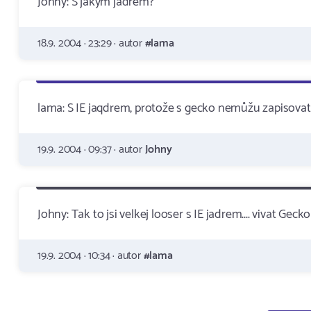
Johny: S jakym jadrem?
18.9. 2004 · 23:29 · autor
#lama
lama: S IE jaqdrem, protože s gecko nemůžu zapisovat d
19.9. 2004 · 09:37 · autor
Johny
Johny: Tak to jsi velkej looser s IE jadrem.... vivat G
19.9. 2004 · 10:34 · autor
#lama