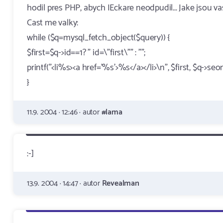
hodil pres PHP, abych IEckare neodpudil... Jake jsou vas
Cast me valky:
while ($q=mysql_fetch_object($query)) {
$first=$q->id==1? " id=\"first\"" : "";
printf("<li%s><a href='%s'>%s</a></li>\n", $first, $q->s
}
11.9. 2004 · 12:46 · autor
#lama
:-]
13.9. 2004 · 14:47 · autor
Revealman