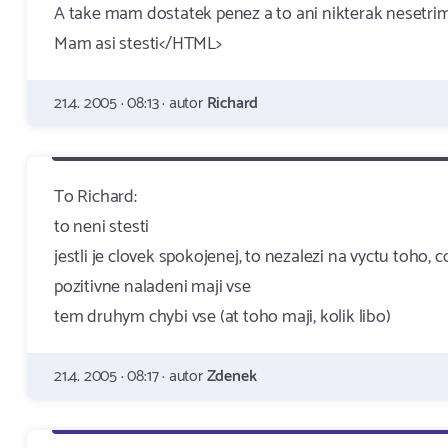
A take mam dostatek penez a to ani nikterak nesetrim
Mam asi stesti</HTML>
21.4. 2005 · 08:13 · autor
Richard
To Richard:
to neni stesti
jestli je clovek spokojenej, to nezalezi na vyctu toho, 
pozitivne naladeni maji vse
tem druhym chybi vse (at toho maji, kolik libo)
21.4. 2005 · 08:17 · autor
Zdenek