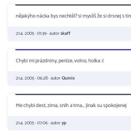
nějakýho nácka bys nechtěl? si myslíš že si drsnej s t
21.4. 2005 · 01:39 · autor
skaff
Chybí mi prázdniny, peníze, volno, holka :(
21.4. 2005 · 06:28 · autor
Quinix
Me chybi dest, zima, snih a tma... jinak su spokojenej
21.4. 2005 · 07:06 · autor
yp