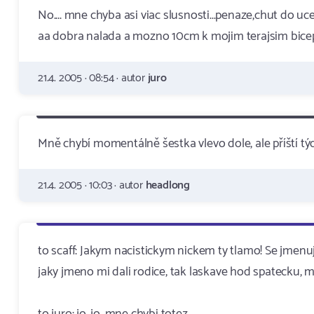
No.... mne chyba asi viac slusnosti...penaze,chut do uce
aa dobra nalada a mozno 10cm k mojim terajsim biceps
21.4. 2005 · 08:54 · autor
juro
Mně chybí momentálně šestka vlevo dole, ale příští t
21.4. 2005 · 10:03 · autor
headlong
to scaff: Jakym nacistickym nickem ty tlamo! Se jmen
jaky jmeno mi dali rodice, tak laskave hod spatecku, 