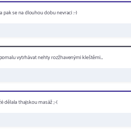
a pak se na dlouhou dobu nevraci :-)
pomalu vytrhávat nehty rozžhavenými kleštěmi...
žé dělala thajskou masáž ;-(