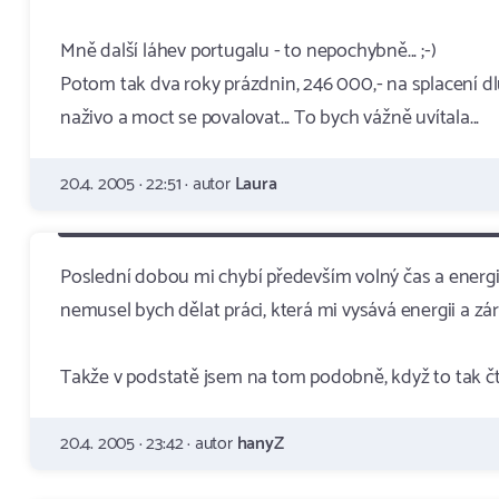
Mně další láhev portugalu - to nepochybně... ;-)
Potom tak dva roky prázdnin, 246 000,- na splacení d
naživo a moct se povalovat... To bych vážně uvítala...
20.4. 2005 · 22:51 · autor
Laura
Poslední dobou mi chybí především volný čas a energie
nemusel bych dělat práci, která mi vysává energii a zá
Takže v podstatě jsem na tom podobně, když to tak čt
20.4. 2005 · 23:42 · autor
hanyZ