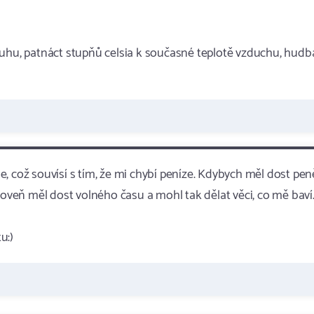
luhu, patnáct stupňů celsia k současné teplotě vzduchu, hudb
, což souvísí s tím, že mi chybí peníze. Kdybych měl dost pen
roveň měl dost volného času a mohl tak dělat věci, co mě baví
u:)