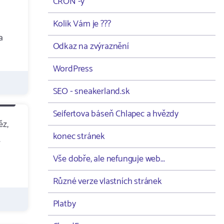
CRON -y
Kolik Vám je ???
a
Odkaz na zvýraznění
WordPress
SEO - sneakerland.sk
Seifertova báseň Chlapec a hvězdy
ěz,
konec stránek
.
Vše dobře, ale nefunguje web...
Různé verze vlastních stránek
Platby