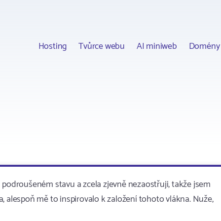
Hosting
Tvůrce webu
AI miniweb
Domény
d podroušeném stavu a zcela zjevně nezaostřuji, takže jsem
, alespoň mě to inspirovalo k založení tohoto vlákna. Nuže,