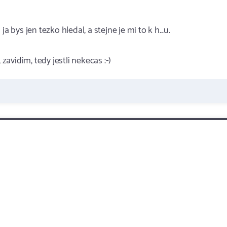
 bys jen tezko hledal, a stejne je mi to k h...u.
zavidim, tedy jestli nekecas :-)