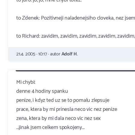
to juro: jo, jo, mne chybi totez.
to Zdenek: Pozitivneji naladenejsiho cloveka, nez jsem ja
to Richard: zavidim, zavidim, zavidim, zavidim, zavidim, 
21.4. 2005 · 10:17 · autor
Adolf H.
Mi chybi:
denne 4 hodiny spanku
penize, i kdyz ted uz se to pomalu zlepsuje
prace, ktera by mi prinesla neco vic nez penize
zena, ktera by mi dala neco vic nez sex
...jinak jsem celkem spokojeny...