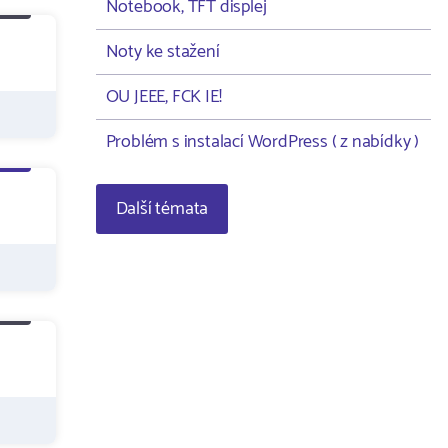
Notebook, TFT displej
Noty ke stažení
OU JEEE, FCK IE!
Problém s instalací WordPress ( z nabídky )
Další témata