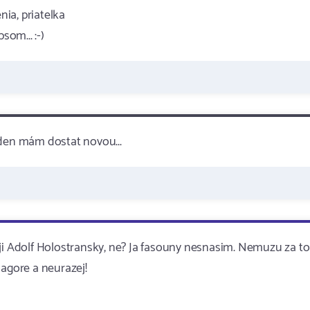
nia, priatelka
om... :-)
ýden mám dostat novou...
uji Adolf Holostransky, ne? Ja fasouny nesnasim. Nemuzu za to
magore a neurazej!