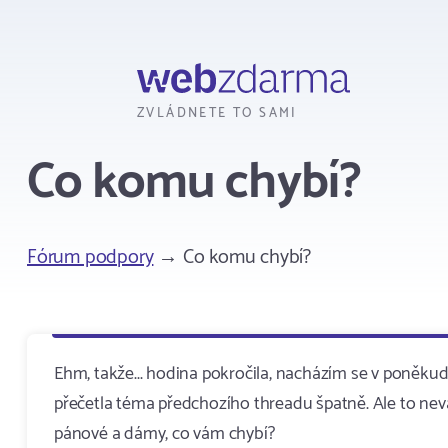
Webzdarma
ZVLÁDNETE TO SAMI
Co komu chybí?
Fórum podpory
→ Co komu chybí?
Ehm, takže... hodina pokročila, nacházím se v poněku
přečetla téma předchozího threadu špatně. Ale to neva
pánové a dámy, co vám chybí?