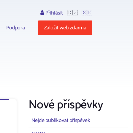
Přihlásit
🇨🇿
🇸🇰
Podpora
Založit web zdarma
Nové příspěvky
Nejde publikovat příspěvek